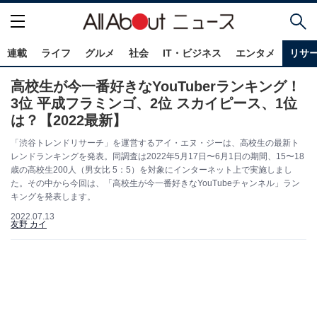
連載
ライフ
グルメ
社会
IT・ビジネス
エンタメ
リサ
高校生が今一番好きなYouTuberランキング！
3位 平成フラミンゴ、2位 スカイピース、1位
は？【2022最新】
「渋谷トレンドリサーチ」を運営するアイ・エヌ・ジーは、高校生の最新ト
レンドランキングを発表。同調査は2022年5月17日〜6月1日の期間、15〜18
歳の高校生200人（男女比 5：5）を対象にインターネット上で実施しまし
た。その中から今回は、「高校生が今一番好きなYouTubeチャンネル」ラン
キングを発表します。
2022.07.13
友野 カイ