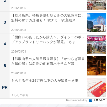
2
2026/08/06
【鹿児島県】桜島を望む駅ビルの大観覧車に、
無料の駅ナカ足湯も！ 駅ナカ・駅直結ス...
3
2026/08/08
「面白いのあったから購入〜」ダイソーのポッ
プアップランドリーバッグが話題。“さま...
4
2026/08/03
【和歌山県の人気日帰り温泉】「かつらぎ温泉
八風の湯」は名物の化石海水を含んだ濃...
5
2026/08/08
もらえる年金25万円以下の人が知るべき事
PR
くらしの話題
Recommended by