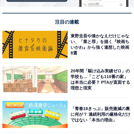
注目の連載
View this post on Instagram
東野圭吾や湊かなえだけじゃな
い、「業と罪」を描く『映画ち
いかわ』から強く連想した映画
8選
20年間「駆け込み実績ゼロ」の
学校も…「こども110番の家」
は本当に必要？ PTAが直面する
理想と現実
A post shared by 永野芽郁 (@mei_nagano0924official)
「青春18きっぷ」販売激減の裏
に何が？ 連続利用の厳格化だけ
ではない「本当の理由」
第2位は「永野芽郁」さんでした。