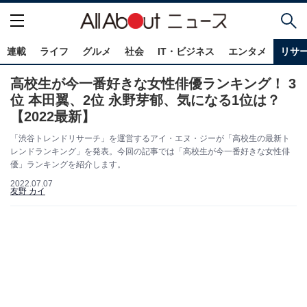
連載
ライフ
グルメ
社会
IT・ビジネス
エンタメ
リサ
高校生が今一番好きな女性俳優ランキング！ 3
位 本田翼、2位 永野芽郁、気になる1位は？
【2022最新】
「渋谷トレンドリサーチ」を運営するアイ・エヌ・ジーが「高校生の最新ト
レンドランキング」を発表。今回の記事では「高校生が今一番好きな女性俳
優」ランキングを紹介します。
2022.07.07
友野 カイ