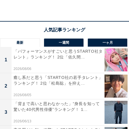
A post shared by honda tsubasa (@tsubasa_0627official)
第3位には「本田翼」さんが入りました。
最新
一週間
一ヶ月
本田さんは、これまでファッション誌のモデルをはじ
「パフォーマンスがすごいと思うSTARTO社タ
め、数々の映画やテレビ番組にも出演。“ばっさー”の愛
レント」ランキング！ 2位「佐久間...
1
称でファンに親しまれ、今年6月には30歳を迎えまし
2026/08/06
た。ゲームや漫画が趣味というギャップも、周りから愛
癒し系だと思う「STARTO社の若手タレント」
される要素となっています。
ランキング！ 2位「松島聡」を抑え...
2
2026/08/05
「背まで高いと思わなかった」“身長を知って
驚いた40代男性俳優”ランキング！ 1...
3
2026/06/13