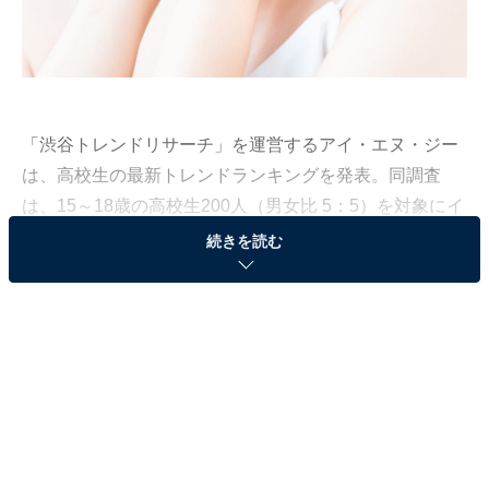
「渋谷トレンドリサーチ」を運営するアイ・エヌ・ジー
は、高校生の最新トレンドランキングを発表。同調査
は、15～18歳の高校生200人（男女比 5：5）を対象にイ
ンターネット上で実施しました（調査期間：5月17日～6
続きを読む
月1日）。その中から今回は、「高校生が今一番好きな
女性俳優」ランキングを発表します。
第3位：本田翼（8.0％）