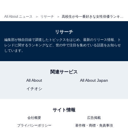
All About ニュース
リサーチ
高校生が今一番好きな女性俳優ランキング！ 3位 本田翼、2位 永野芽郁、気になる1位は？【2022最新】
リサーチ
第1位：橋本環奈（12.0％）
編集部が独自目線で調査したトピックスをはじめ、最新のリリース情報、ト
レンドに関するランキングなど、世の中で注目を集めている話題をお知らせ
しています。
関連サービス
All About
All About Japan
イチオシ
サイト情報
会社概要
広告掲載
プライバシーポリシー
著作権・商標・免責事項
View this post on Instagram