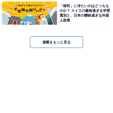
「移民」に冷たいのはどっちな
2009年公開の映画『ハード・リベンジ、ミリー ブラッデ
のか？ スイスの厳格過ぎる学歴
ィバトル』で女優デビューを果たした永野さん。2018年
選別と、日本の曖昧過ぎる外国
人政策
にはNHKの連続テレビ小説『半分、青い』でヒロインに
抜擢され、大きな反響を集めました。第45回日本アカデ
ミー賞優秀主演女優賞などの受賞歴もあり、今後も映
連載をもっと見る
画、ドラマ、CMなど多方面で活躍が期待されます。