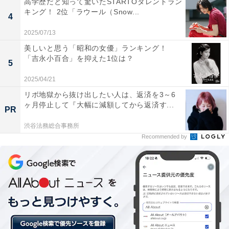
高学歴だと知って驚いたSTARTOタレントラン
キング！ 2位「ラウール（Snow...
4
2025/07/13
美しいと思う「昭和の女優」ランキング！
「吉永小百合」を抑えた1位は？
5
2025/04/21
リボ地獄から抜け出したい人は、返済を3～6
ヶ月停止して『大幅に減額してから返済す...
PR
第2位：永野芽郁（10.0％）
渋谷法務総合事務所
Recommended by