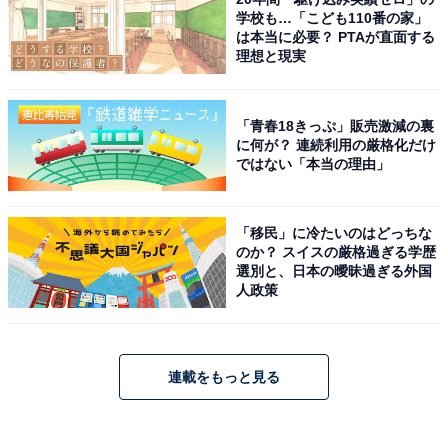
学校も…「こども110番の家」
は本当に必要？ PTAが直面する
理想と現実
「青春18きっぷ」販売激減の裏
に何が？ 連続利用の厳格化だけ
ではない「本当の理由」
「移民」に冷たいのはどっちな
のか？ スイスの厳格過ぎる学歴
選別と、日本の曖昧過ぎる外国
人政策
連載をもっと見る