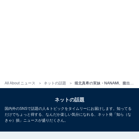
All About ニュース
ネットの話題
堀北真希の実妹・NANAMI、腹出しタンクトップの夏コーデを披露「カッコいいですね」「素晴らしい！」
ネットの話題
国内外のSNSで話題の人＆トピックをタイムリーにお届けします。知ってる
だけでちょっと得する、なんだか楽しい気分になれる、ネット発「知ら（な
きゃ）損」ニュースが盛りだくさん。