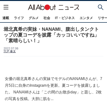
連載
ライフ
グルメ
社会
IT・ビジネス
エンタメ
リサ
堀北真希の実妹・NANAMI、腹出しタンクト
ップの夏コーデを披露「カッコいいですね」
「素晴らしい！」
2022.07.06
宍戸 奏太
女優の堀北真希さんの実妹でモデルのNANAMIさんが、7
月5日に自身のInstagramを更新。夏コーデを披露しまし
た。 NANAMIさんは「この間のお散歩day」と題し、2枚
の写真を投稿。大胆に肌を...