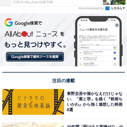
COCO VILLA on GOETHE
Recommended by
注目の連載
東野圭吾や湊かなえだけじゃな
い、「業と罪」を描く『映画ち
いかわ』から強く連想した映画
8選
20年間「駆け込み実績ゼロ」の