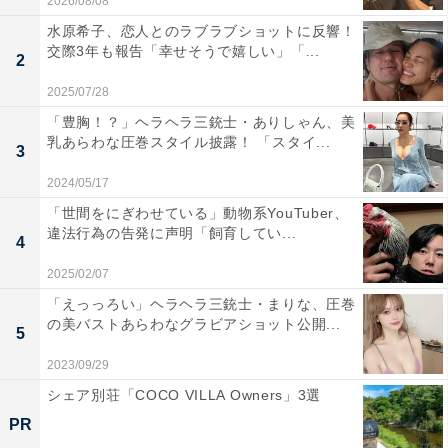
2026/08/08
水原希子、恋人とのラブラブショットに反響！
交際3年も報告「幸せそうで嬉しい」「...
2
2025/07/28
「豊胸！？」ヘラヘラ三銃士・ありしゃん、美
乳あらわな圧巻スタイル披露！ 「スタイ...
3
2024/05/17
「世間をにぎわせている」動物系YouTuber、
違法行為の告発に声明「飼育してい...
4
2025/02/07
「えっっろい」ヘラヘラ三銃士・まりな、圧巻
の美バストあらわなグラビアショット公開...
5
2023/09/29
シェア別荘「COCO VILLA Owners」3選
PR