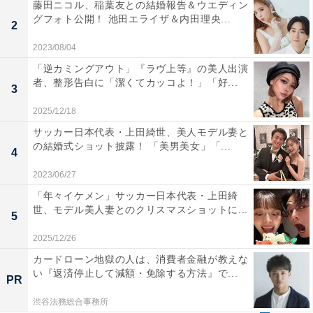
藤田ニコル、稲葉友との結婚報告＆ウエディン
グフォト公開！ 池田エライザ＆内田理央...
2
2023/08/04
「逆カミングアウト」『ラヴ上等』の美人出演
者、整形告白に「潔くてカッコよ！」「好...
3
2025/12/18
サッカー日本代表・上田綺世、美人モデル妻と
の結婚式ショット披露！ 「美男美女」「...
4
2023/06/27
「年々イケメン」サッカー日本代表・上田綺
世、モデル美人妻とのクリスマスショットに...
5
2025/12/26
カードローン地獄の人は、消費者金融が教えな
い『返済停止して減額・免除する方法』で...
PR
渋谷法務総合事務所