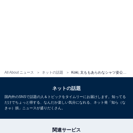
All About ニュース
ネットの話題
Koki, 太ももあらわなシャツ姿公開！ 気品あふれるルイ・ヴィトンコーデに大反響
ネットの話題
国内外のSNSで話題の人＆トピックをタイムリーにお届けします。知ってる
だけでちょっと得する、なんだか楽しい気分になれる、ネット発「知ら（な
きゃ）損」ニュースが盛りだくさん。
関連サービス