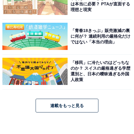
は本当に必要？ PTAが直面する
理想と現実
「青春18きっぷ」販売激減の裏
に何が？ 連続利用の厳格化だけ
ではない「本当の理由」
「移民」に冷たいのはどっちな
のか？ スイスの厳格過ぎる学歴
選別と、日本の曖昧過ぎる外国
人政策
連載をもっと見る