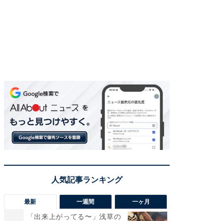
最新
一週間
一ヶ月
「出来上がってる〜」浅草の
「さす