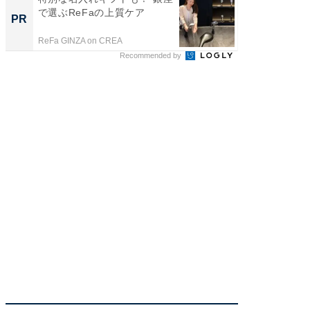
で選ぶReFaの上質ケア
変わるA
PR
PR
が見逃
ReFa GINZA on CREA
Amazon
Recommended by