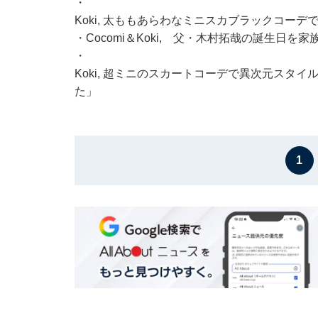
・
Koki, 太ももあらわなミニスカブラックコー
・
Cocomi＆Koki, 父・木村拓哉の誕生日
・
Koki, 超ミニのスカートコーデで異次元スタ
た」
1