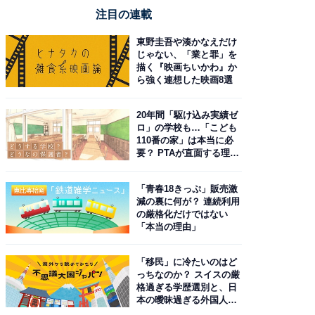
注目の連載
東野圭吾や湊かなえだけ
じゃない、「業と罪」を
描く『映画ちいかわ』か
ら強く連想した映画8選
20年間「駆け込み実績ゼ
ロ」の学校も…「こども
110番の家」は本当に必
要？ PTAが直面する理想
と現実
「青春18きっぷ」販売激
減の裏に何が？ 連続利用
の厳格化だけではない
「本当の理由」
「移民」に冷たいのはど
っちなのか？ スイスの厳
格過ぎる学歴選別と、日
本の曖昧過ぎる外国人政
策