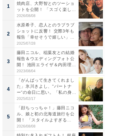
焼肉店、大野智とのツーショ
は」高
1
1
ットを公開！ 「スゴく楽し
災地を
そ...
「カ...
2026/08/08
2026/08/0
水原希子、恋人とのラブラブ
「脚が
ショットに反響！ 交際3年も
横川尚
2
2
報告「幸せそうで嬉しい」
ムキな姿
「...
刃...
2025/07/28
2026/08/0
藤田ニコル、稲葉友との結婚
「え、
報告＆ウエディングフォト公
芸人、2
3
3
開！ 池田エライザ＆内田理
エットに
央...
2023/08/04
2026/08/0
「がんばって生きてくれまし
「脳がバ
た」氷川きよし、“パートナ
装姿が話
4
4
ー”の命日に思い。「私の身
のお父さ
体...
2025/02/17
2026/08/0
「顔ちっっちゃ！」藤田ニコ
「ちょ
ル、娘と初の北海道旅行を公
ってま
5
5
開！ 「スタイルよすぎる
熊本地
よ〜...
...
2026/08/08
2026/08/0
特別な名入れギフトも！ 銀座
「今日