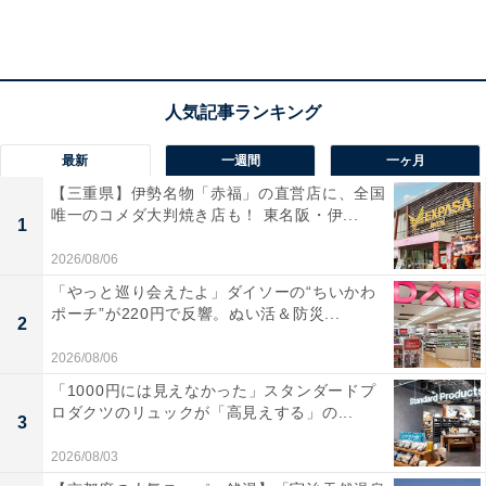
最新
一週間
一ヶ月
【三重県】伊勢名物「赤福」の直営店に、全国
唯一のコメダ大判焼き店も！ 東名阪・伊...
1
2026/08/06
「やっと巡り会えたよ」ダイソーの“ちいかわ
ポーチ”が220円で反響。ぬい活＆防災...
2
2026/08/06
室内の快適性には「温度」と「湿度」が重要
「1000円には見えなかった」スタンダードプ
ロダクツのリュックが「高見えする」の...
3
ダイキンによると、快適な室内を作るには「温度」と
2026/08/03
「湿度」が重要とされています。具体的な
設定温度は28