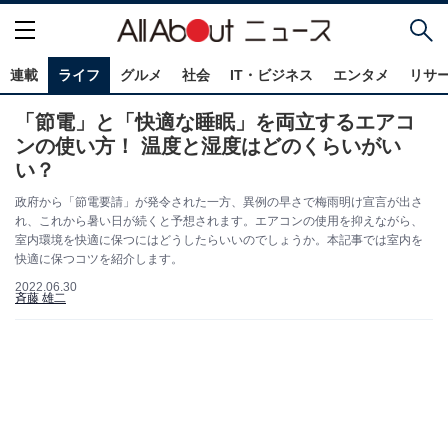
連載
ライフ
グルメ
社会
IT・ビジネス
エンタメ
リサ
「節電」と「快適な睡眠」を両立するエアコ
ンの使い方！ 温度と湿度はどのくらいがい
い？
政府から「節電要請」が発令された一方、異例の早さで梅雨明け宣言が出さ
れ、これから暑い日が続くと予想されます。エアコンの使用を抑えながら、
室内環境を快適に保つにはどうしたらいいのでしょうか。本記事では室内を
快適に保つコツを紹介します。
2022.06.30
斉藤 雄二