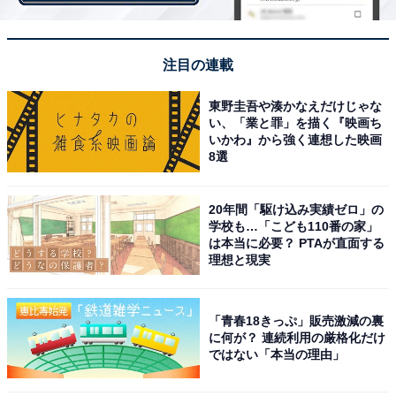
が高いときよりも涼しく感じます。冷房で体を冷やし過
ぎずに体感温度だけが下がり、入眠直後の汗を乾かす効
果もあるため、眠りの質も安定するでしょう。もし、除
注目の連載
湿運転に湿度を設定できる機能があるエアコンを使って
いる場合は、ぜひ活用したいところです。
東野圭吾や湊かなえだけじゃな
い、「業と罪」を描く『映画ち
いかわ』から強く連想した映画
8選
20年間「駆け込み実績ゼロ」の
学校も…「こども110番の家」
は本当に必要？ PTAが直面する
理想と現実
「青春18きっぷ」販売激減の裏
に何が？ 連続利用の厳格化だけ
ではない「本当の理由」