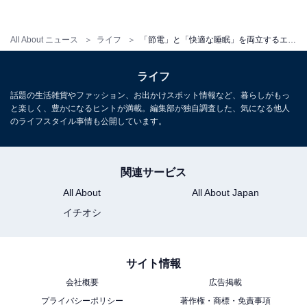
All About ニュース
ライフ
「節電」と「快適な睡眠」を両立するエアコンの使い方！ 温度と湿度はどのくらいがいい？
ライフ
話題の生活雑貨やファッション、お出かけスポット情報など、暮らしがもっ
と楽しく、豊かになるヒントが満載。編集部が独自調査した、気になる他人
就寝時と起床時にはタイマーを活用
のライフスタイル事情も公開しています。
起床直後、就寝中にかいた汗が不快な人は「入りタイマ
関連サービス
ー」も設定しておくと良いでしょう。
All About
All About Japan
イチオシ
室内環境は温度に加え湿度をコントロールすること、タ
イマー機能を上手く活用することが、熱帯夜でも快適に
サイト情報
過ごしつつ、節電も上手くできるコツです。
会社概要
広告掲載
プライバシーポリシー
著作権・商標・免責事項