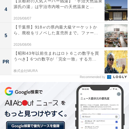
度以上
、
湿度は50〜60%
を保つと良いそうです。
【京都府の人気スーパー銭湯】「宇治天然温泉
源氏の湯」は宇治市内唯一の天然温泉と...
4
2026/08/07
【千葉県】918㎡の県内最大級マーケットか
ら、廃校をリノベした直売所まで。ファー...
5
2026/08/06
【昭和43年以前生まれはロト６この数字を買
うべき】6つの数字が「完全一致」する方...
PR
株式会社MURA
Recommended by
室内温度と湿度をコントロールして汗を乾かすことが重要
湿度を下げることで体が感じる温度が下がるため、湿度