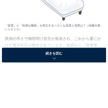
「節電」と「快適な睡眠」を両立するベストな温度と湿度は？（画像出典：
いらすとや）
異例の早さで梅雨明け宣言が発表され、これから夏にか
けて電力不足が懸念されています。政府から「節電要
請」が発せられるものの、具体的な「節電」については
続きを読む
おぼろげな人も多いのではないでしょうか。
本記事では、世界的な空調機メーカー・ダイキン工業が
公開しているページ「
熱帯夜の困りごとと解決法-熱帯夜の快適な過ごし方-
」
を参考に、夜のエアコン設定について紹介します。快適
性と節電には、「温度」と「湿度」が大きく関係してい