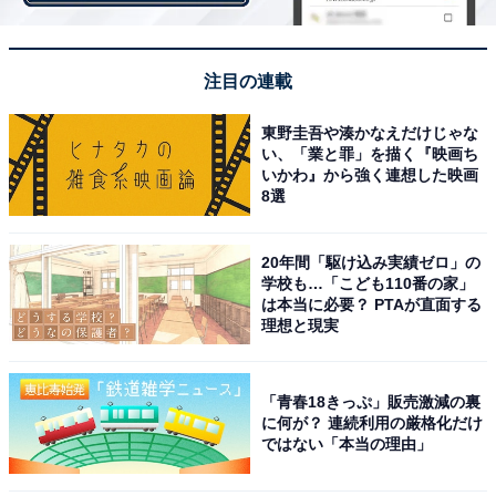
相場でファミリー向け物件を借りられることを意味して
います。
注目の連載
東野圭吾や湊かなえだけじゃな
い、「業と罪」を描く『映画ち
いかわ』から強く連想した映画
8選
20年間「駆け込み実績ゼロ」の
学校も…「こども110番の家」
は本当に必要？ PTAが直面する
理想と現実
「青春18きっぷ」販売激減の裏
に何が？ 連続利用の厳格化だけ
ではない「本当の理由」