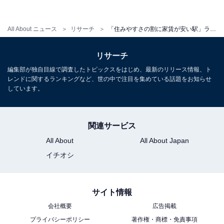
今回のランキングTOP30の駅を2022年時点の街の分布図
で見てみると、4位の上大岡駅（神奈川県横浜市港南
All About ニュース
リサーチ
「住みやすさの割に家賃が安い駅」ランキング！ 3位は「京王八王子駅」、2位は「町田駅」、1位は？
区）、7位の大宮駅（埼玉県さいたま市大宮区）など、
大規模な駅前再開発が完了した駅や現在進行中の駅が上
リサーチ
位にランクインしています。
編集部が独自目線で調査したトピックスをはじめ、最新のリリース情報、ト
レンドに関するランキングなど、世の中で注目を集めている話題をお知らせ
しています。
また、8位の阪東橋駅（神奈川県横浜市南区）や19位の
千葉中央駅（千葉県千葉市中央区）など、再開発が進む
中核駅から徒歩圏内の周辺駅もTOP30内に多くランクイ
関連サービス
ンしました。
All About
All About Japan
イチオシ
＞10位までのランキング結果を見る
サイト情報
会社概要
広告掲載
プライバシーポリシー
著作権・商標・免責事項
【おすすめ記事】