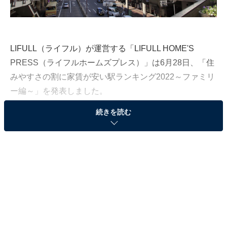
LIFULL（ライフル）が運営する「LIFULL HOME'S
PRESS（ライフルホームズプレス）」は6月28日、「住
みやすさの割に家賃が安い駅ランキング2022～ファミリ
ー編～」を発表しました。
続きを読む
調査は、埼玉県のさいたま市、東京都の町田市、八王子
市、千葉県の千葉市、流山市、柏市、印西市、神奈川県
の藤沢市、横浜市、茅ヶ崎市の10自治体に所在する、対
象物件（築40年以内、駅徒歩15分以内、1R・1Kは除く
賃貸マンション）が多く所在する238駅を対象に実施さ
れました（調査期間：2021年3月～2022年3月）。な
お、平均賃料が30万円以上の新高島、みなとみらい、元
町中華街の3駅は集計対象から除外しています。