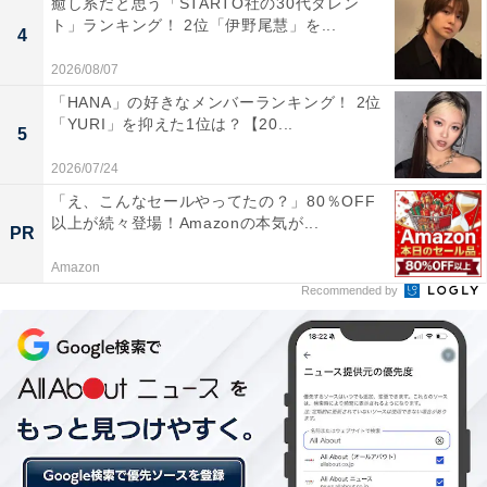
癒し系だと思う「STARTO社の30代タレン
ト」ランキング！ 2位「伊野尾慧」を...
4
「住みやすさの割に家賃が安い」駅TOP3
2026/08/07
第1位は、「八王子駅」（東京都八王子市）でした。次
「HANA」の好きなメンバーランキング！ 2位
いで、2位は「町田駅」（東京都町田市）、3位は「京王
「YURI」を抑えた1位は？【20...
5
八王子駅」。東京の多摩エリアを代表する2市の中心駅
2026/07/24
がTOP3を独占する結果となりました。
「え、こんなセールやってたの？」80％OFF
以上が続々登場！Amazonの本気が...
PR
駅から徒歩15分以内でアクセス可能なスーパー、コンビ
ニ、公園、飲食店、カフェ、文化施設、子育て・教育施
Amazon
Recommended by
設、医療施設などの施設の充実度をカテゴリー別に100
点満点でスコア化した、八王子駅の「駅周辺充実度」は
100点満点のうち87.9ポイント。
八王子駅は、「駅周辺充実度」から算出した、理論家賃
に対し、実際の平均賃料の割合（理論家賃比率）が最も
低く41.8%でした。つまり、理論家賃の半額以下の家賃