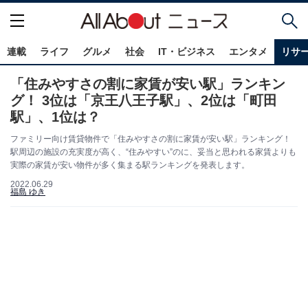
連載
ライフ
グルメ
社会
IT・ビジネス
エンタメ
リサ
「住みやすさの割に家賃が安い駅」ランキン
グ！ 3位は「京王八王子駅」、2位は「町田
駅」、1位は？
ファミリー向け賃貸物件で「住みやすさの割に家賃が安い駅」ランキング！
駅周辺の施設の充実度が高く、“住みやすい”のに、妥当と思われる家賃よりも
実際の家賃が安い物件が多く集まる駅ランキングを発表します。
2022.06.29
福島 ゆき