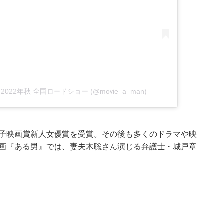
式 2022年秋 全国ロードショー (@movie_a_man)
み子映画賞新人女優賞を受賞。その後も多くのドラマや映
映画『ある男』では、妻夫木聡さん演じる弁護士・城戸章