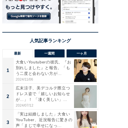
最新
一週間
一ヶ月
大食いYoutuberの彼氏、『お
「さす
別れしました』と報告。「も
は」高
1
1
う二度と会わない方が...
災地を
「カ...
2024/11/06
2026/08/0
広末涼子、美デコルテ際立つ
「女の
ドレス姿で「嬉しいお知らせ
介、バ
2
2
が…」！ 「凄く美しい」
らのプレ
「透...
愛...
2024/07/12
2026/08/0
「実は結婚しました」大食い
「脚が
YouTuber、近況報告に驚きの
横川尚
3
3
声「まじで幸せになっ...
ムキな姿