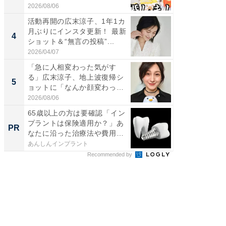
刃...
2026/08/06
2026/08/0
活動再開の広末涼子、1年1カ
「え、
月ぶりにインスタ更新！ 最新
芸人、2
4
4
ショット＆“無言の投稿”...
エットに
2026/04/07
2026/08/0
「急に人相変わった気がす
「脳がバ
る」広末涼子、地上波復帰シ
装姿が話
5
5
ョットに「なんか顔変わっ
のお父さ
た」の...
2026/08/06
2026/08/0
65歳以上の方は要確認「イン
全国の
プラントは保険適用か？」あ
付きの
PR
PR
なたに沿った治療法や費用
を...
あんしんインプラント
COCO VIL
Recommended by