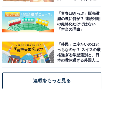
と現実
「青春18きっぷ」販売激
減の裏に何が？ 連続利用
の厳格化だけではない
「本当の理由」
「移民」に冷たいのはど
っちなのか？ スイスの厳
格過ぎる学歴選別と、日
本の曖昧過ぎる外国人政
策
連載をもっと見る