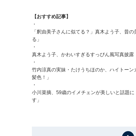
【おすすめ記事】
・
「釈由美子さんに似てる？」真木よう子、昔の
る」
・
真木よう子、かわいすぎるすっぴん風写真披露
・
竹内涼真の実妹・たけうちほのか、ハイトーン
髪色！」
・
小川菜摘、59歳のイメチェンが美しいと話題に
す」