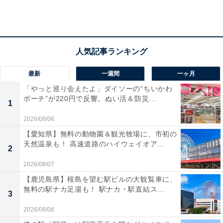
ジャンナッツ コールドブリュー アールグレイ（ティーバッグ7個）
最新
一週間
一ヶ月
「やっと巡り会えたよ」ダイソーの“ちいかわ
ポーチ”が220円で反響。ぬい活＆防災...
1
2026/08/06
【愛知県】無料の動物園＆観光牧場に、市初の
天然温泉も！ 高速道路のハイウェイオア...
2
2026/08/07
【鹿児島県】桜島を望む駅ビルの大観覧車に、
無料の駅ナカ足湯も！ 駅ナカ・駅直結ス...
3
2026/08/08