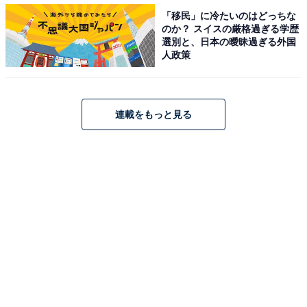
ンラインストアそれぞれで会員登録すれば両方で申し込
「移民」に冷たいのはどっちな
むことも可能です。
のか？ スイスの厳格過ぎる学歴
選別と、日本の曖昧過ぎる外国
人政策
【おすすめ記事】
・
連載をもっと見る
カルディの「キムチ冷麺」と「レモン冷麺」は夏に常備
しておきたい絶品の冷やし麺
・
カルディ「珈琲ゼリーinミルク珈琲プリン」は2つの味と
食感を1度に楽しめる魅惑のスイーツ
・
スタバの新作ティーは2種類！ 甘酸っぱい“フルーツティ
ー”＆冬まで楽しめる“ダブル抹茶”【実食レポ】
・
100種類の“かっこいい”レトルト食品が買える＆食べられ