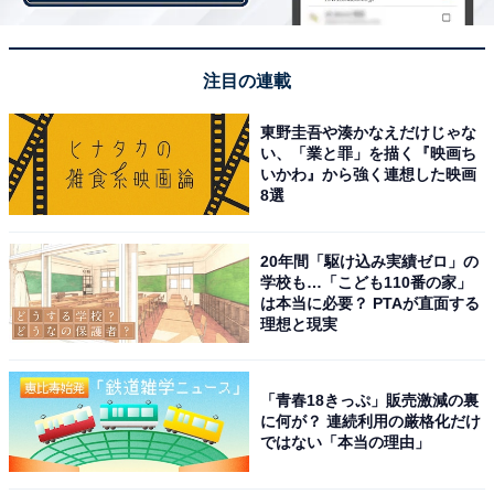
注目の連載
東野圭吾や湊かなえだけじゃな
い、「業と罪」を描く『映画ち
いかわ』から強く連想した映画
8選
ソルト＆ペッパー入れ（各1個）
20年間「駆け込み実績ゼロ」の
店舗での購入を希望する場合は、公式アプリから申し込
学校も…「こども110番の家」
みを。受付期間は7月5日0時～18日23時59分です。一
は本当に必要？ PTAが直面する
理想と現実
方、オンラインストアの受付期間は7月5日10時～7日23
時59分と短くなっているので、気になる人はお見逃しな
く。
「青春18きっぷ」販売激減の裏
に何が？ 連続利用の厳格化だけ
ではない「本当の理由」
申し込みはいずれも1人1個までですが、公式アプリとオ