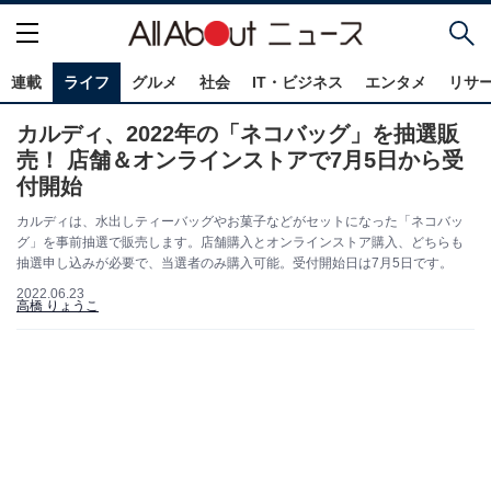
連載
ライフ
グルメ
社会
IT・ビジネス
エンタメ
リサ
カルディ、2022年の「ネコバッグ」を抽選販
売！ 店舗＆オンラインストアで7月5日から受
付開始
カルディは、水出しティーバッグやお菓子などがセットになった「ネコバッ
グ」を事前抽選で販売します。店舗購入とオンラインストア購入、どちらも
抽選申し込みが必要で、当選者のみ購入可能。受付開始日は7月5日です。
2022.06.23
高橋 りょうこ