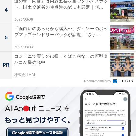
道の駅「阿蘇」は阿蘇五岳を望むグルメスポッ
ト。国土交通省の重点道の駅にも選定｜阿...
4
2026/08/08
「面白いのあったから購入〜」ダイソーのポッ
プアップランドリーバッグが話題。“さま...
5
左奥から「マンゴープリン 」「ライチゼリー」（各1個）と「フィナンシェ
アールグレイ」（2個）
2026/08/03
コンビニで買うのは損！たばこ税なしの新型タ
バコが爆売れ中
PR
株式会社HAL
Recommended by