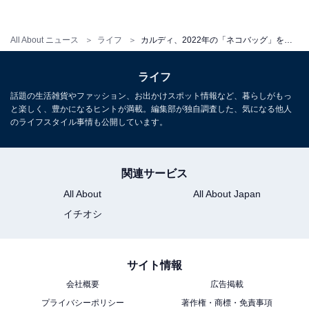
る！ 「NISHIKIYA KITCHEN」が東京ミッドタウンにオ
ープン
All About ニュース
ライフ
カルディ、2022年の「ネコバッグ」を抽選販売！ 店舗＆オンラインストアで7月5日から受付開始
・
コンビニ「冷凍スイーツ」の進化がすごい！ 大手4社の
ライフ
商品を食べ比べてみた
話題の生活雑貨やファッション、お出かけスポット情報など、暮らしがもっ
と楽しく、豊かになるヒントが満載。編集部が独自調査した、気になる他人
のライフスタイル事情も公開しています。
【関連リンク】
・
プレスリリース
関連サービス
・
カルディ公式オンラインストア
All About
All About Japan
イチオシ
サイト情報
会社概要
広告掲載
プライバシーポリシー
著作権・商標・免責事項