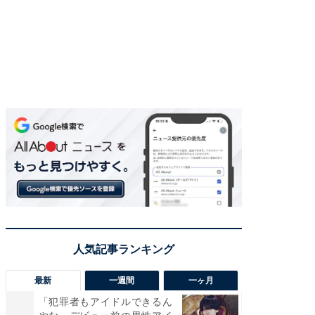
最新
一週間
一ヶ月
「犯罪者もアイドルできるん
「さす