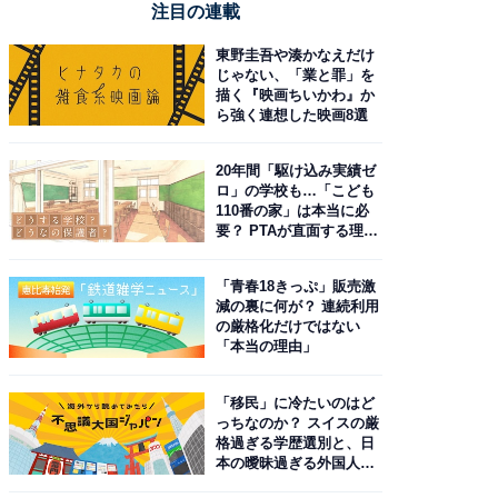
注目の連載
東野圭吾や湊かなえだけ
じゃない、「業と罪」を
描く『映画ちいかわ』か
ら強く連想した映画8選
20年間「駆け込み実績ゼ
ロ」の学校も…「こども
110番の家」は本当に必
要？ PTAが直面する理想
と現実
「青春18きっぷ」販売激
減の裏に何が？ 連続利用
の厳格化だけではない
「本当の理由」
「移民」に冷たいのはど
っちなのか？ スイスの厳
格過ぎる学歴選別と、日
本の曖昧過ぎる外国人政
策