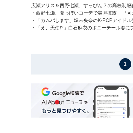
広瀬アリス＆西野七瀬、すっぴん!? の高校制
・
西野七瀬、夏っぽいコーデで美脚披露！ 「
・
「カムバします」堀未央奈のK-POPアイド
・
「え、天使!?」白石麻衣のポニーテール姿に
1