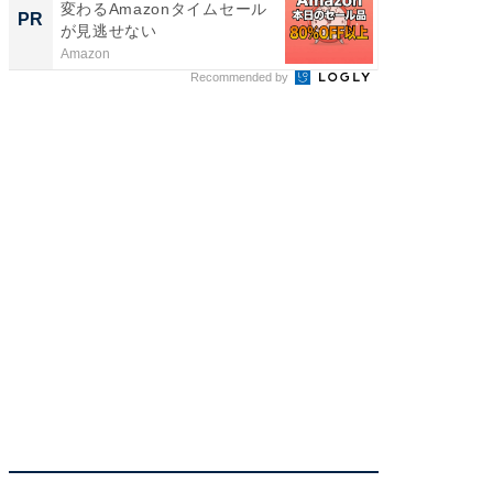
変わるAmazonタイムセール
クセッ
PR
PR
が見逃せない
Amazon
FINCHI o
Recommended by