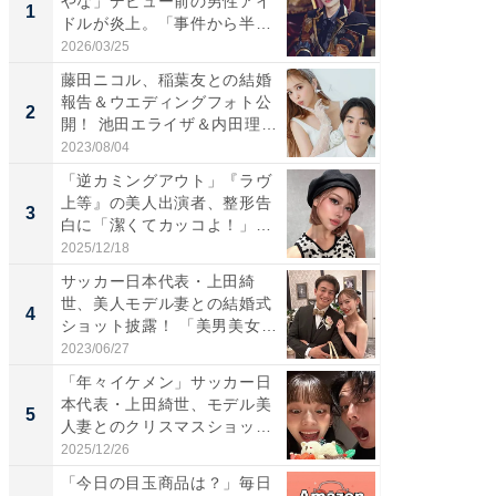
やな」デビュー前の男性アイ
は」高
1
1
ドルが炎上。「事件から半年
災地を
も...
「カ...
2026/03/25
2026/08/0
藤田ニコル、稲葉友との結婚
「女の
報告＆ウエディングフォト公
介、バ
2
2
開！ 池田エライザ＆内田理
らのプレ
央...
愛...
2023/08/04
2026/08/0
「逆カミングアウト」『ラヴ
「脚が
上等』の美人出演者、整形告
横川尚
3
3
白に「潔くてカッコよ！」
ムキな姿
「好...
刃...
2025/12/18
2026/08/0
サッカー日本代表・上田綺
「え、
世、美人モデル妻との結婚式
芸人、2
4
4
ショット披露！ 「美男美女」
エットに
「...
2023/06/27
2026/08/0
「年々イケメン」サッカー日
「脳がバ
本代表・上田綺世、モデル美
装姿が話
5
5
人妻とのクリスマスショット
のお父さ
に...
2025/12/26
2026/08/0
「今日の目玉商品は？」毎日
FINCH