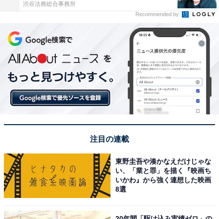
渋谷法務総合事務所
Recommended by
注目の連載
東野圭吾や湊かなえだけじゃな
い、「業と罪」を描く『映画ち
いかわ』から強く連想した映画
8選
20年間「駆け込み実績ゼロ」の