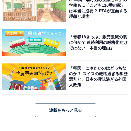
学校も…「こども110番の家」
は本当に必要？ PTAが直面する
理想と現実
「青春18きっぷ」販売激減の裏
に何が？ 連続利用の厳格化だけ
ではない「本当の理由」
「移民」に冷たいのはどっちな
のか？ スイスの厳格過ぎる学歴
選別と、日本の曖昧過ぎる外国
人政策
連載をもっと見る