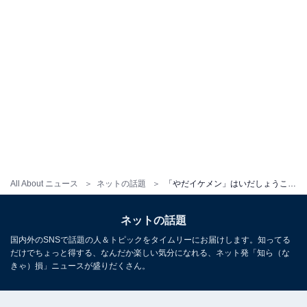
All About ニュース
ネットの話題
「やだイケメン」はいだしょうこ、別人級男装ショットに反響！ 「さすが元宝塚」「イケメンすぎる」
ネットの話題
国内外のSNSで話題の人＆トピックをタイムリーにお届けします。知ってる
だけでちょっと得する、なんだか楽しい気分になれる、ネット発「知ら（な
きゃ）損」ニュースが盛りだくさん。