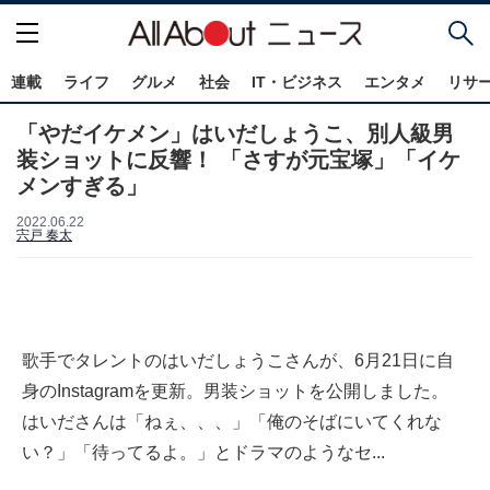
連載
ライフ
グルメ
社会
IT・ビジネス
エンタメ
リサ
「やだイケメン」はいだしょうこ、別人級男
装ショットに反響！ 「さすが元宝塚」「イケ
メンすぎる」
2022.06.22
宍戸 奏太
歌手でタレントのはいだしょうこさんが、6月21日に自
身のInstagramを更新。男装ショットを公開しました。
はいださんは「ねぇ、、、」「俺のそばにいてくれな
い？」「待ってるよ。」とドラマのようなセ...