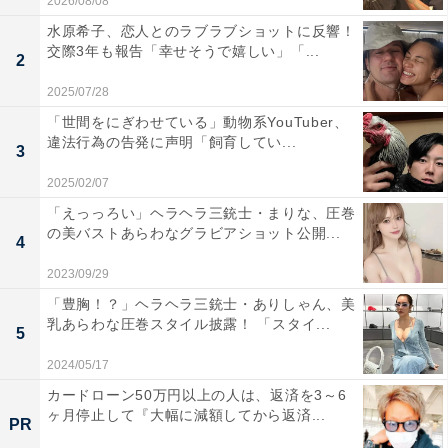
2026/08/08
水原希子、恋人とのラブラブショットに反響！
交際3年も報告「幸せそうで嬉しい」「...
2
2025/07/28
「世間をにぎわせている」動物系YouTuber、
違法行為の告発に声明「飼育してい...
3
2025/02/07
「えっっろい」ヘラヘラ三銃士・まりな、圧巻
の美バストあらわなグラビアショット公開...
4
2023/09/29
「豊胸！？」ヘラヘラ三銃士・ありしゃん、美
乳あらわな圧巻スタイル披露！ 「スタイ...
5
2024/05/17
カードローン50万円以上の人は、返済を3～6
ヶ月停止して『大幅に減額してから返済...
PR