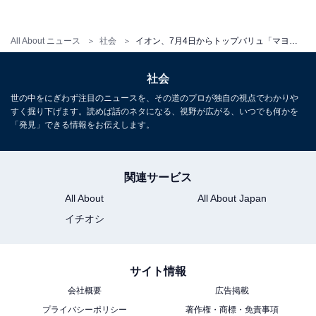
All About ニュース
社会
イオン、7月4日からトップバリュ「マヨネーズ」など3品目値上げへ、約5000品目は価格維持
社会
世の中をにぎわず注目のニュースを、その道のプロが独自の視点でわかりや
すく掘り下げます。読めば話のネタになる、視野が広がる、いつでも何かを
「発見」できる情報をお伝えします。
関連サービス
All About
All About Japan
イチオシ
サイト情報
会社概要
広告掲載
プライバシーポリシー
著作権・商標・免責事項