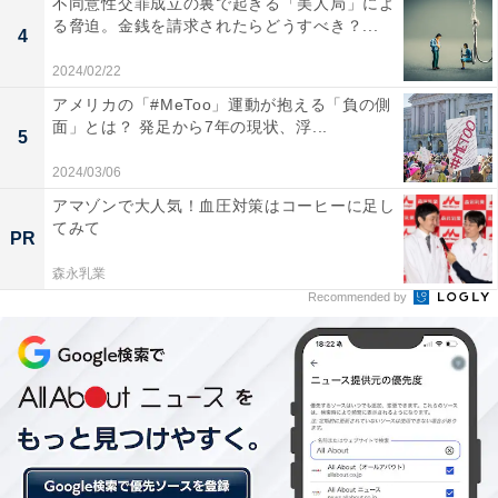
不同意性交罪成立の裏で起きる「美人局」によ
る脅迫。金銭を請求されたらどうすべき？...
PayPayポイントを稼ぐチャンス！ 「夏のPayPay祭」が
4
7月1日から開催決定！
2024/02/22
アメリカの「#MeToo」運動が抱える「負の側
面」とは？ 発足から7年の現状、浮...
5
【関連リンク】
2024/03/06
・
プレスリリース
アマゾンで大人気！血圧対策はコーヒーに足し
てみて
PR
森永乳業
Recommended by