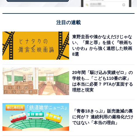
注目の連載
東野圭吾や湊かなえだけじゃな
い、「業と罪」を描く『映画ち
いかわ』から強く連想した映画
8選
20年間「駆け込み実績ゼロ」の
学校も…「こども110番の家」
は本当に必要？ PTAが直面する
理想と現実
「青春18きっぷ」販売激減の裏
に何が？ 連続利用の厳格化だけ
ではない「本当の理由」