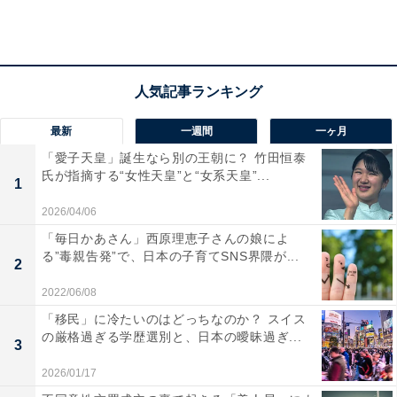
【おすすめ記事】
・
カルディの「キムチ冷麺」と「レモン冷麺」は夏に常備
最新
一週間
一ヶ月
しておきたい絶品の冷やし麺
「愛子天皇」誕生なら別の王朝に？ 竹田恒泰
・
氏が指摘する“女性天皇”と“女系天皇”...
1
かつや、揚げずにOKの冷凍「ロースカツ」を発売！ 6月
2026/04/06
20日から生協共同購入限定で販売
「毎日かあさん」西原理恵子さんの娘によ
・
る”毒親告発”で、日本の子育てSNS界隈が...
2
業務スーパーの保冷バッグは「大容量」「しっかり保
2022/06/08
冷」「かわいい」の三拍子そろった優れもの
「移民」に冷たいのはどっちなのか？ スイス
・
の厳格過ぎる学歴選別と、日本の曖昧過ぎ...
3
「ヤクルト1000」が超品薄！ メルカリで5000円超の転
売も、そもそも出品禁止物では？
2026/01/17
・