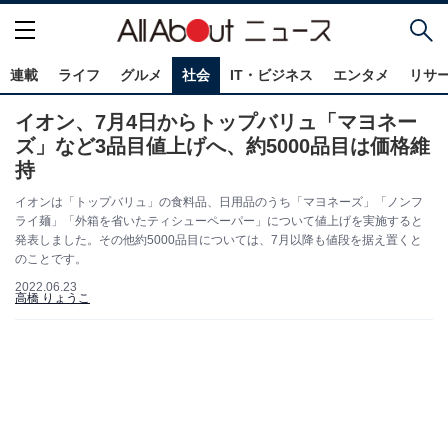
連載
ライフ
グルメ
社会
IT・ビジネス
エンタメ
リサ
イオン、7月4日からトップバリュ「マヨネー
ズ」など3品目値上げへ、約5000品目は価格維
持
イオンは「トップバリュ」の食料品、日用品のうち「マヨネーズ」「ノンフ
ライ麺」「外箱を省いたティシューペーパー」について値上げを実施すると
発表しました。その他約5000品目については、7月以降も値段を据え置くと
のことです。
2022.06.23
高橋 りょうこ