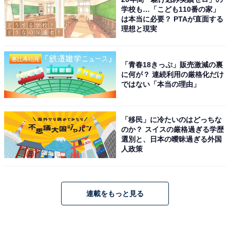
学校も…「こども110番の家」
は本当に必要？ PTAが直面する
理想と現実
「青春18きっぷ」販売激減の裏
に何が？ 連続利用の厳格化だけ
ではない「本当の理由」
「移民」に冷たいのはどっちな
のか？ スイスの厳格過ぎる学歴
選別と、日本の曖昧過ぎる外国
人政策
連載をもっと見る