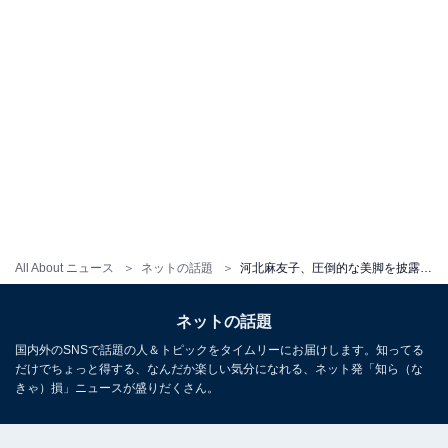
All About ニュース
ネットの話題
河北麻友子、圧倒的な美脚を披露したピンクドレスコーデ！ 「もう同じ人間とか思えないレベル」「お花みたい」
ネットの話題
国内外のSNSで話題の人＆トピックをタイムリーにお届けします。知ってる
だけでちょっと得する、なんだか楽しい気分になれる、ネット発「知ら（な
きゃ）損」ニュースが盛りだくさん。