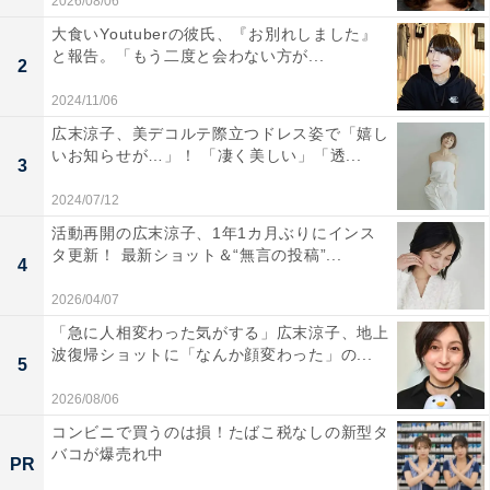
2026/08/06
大食いYoutuberの彼氏、『お別れしました』
と報告。「もう二度と会わない方が...
2
2024/11/06
広末涼子、美デコルテ際立つドレス姿で「嬉し
いお知らせが…」！ 「凄く美しい」「透...
3
2024/07/12
活動再開の広末涼子、1年1カ月ぶりにインス
タ更新！ 最新ショット＆“無言の投稿”...
4
2026/04/07
「急に人相変わった気がする」広末涼子、地上
波復帰ショットに「なんか顔変わった」の...
5
2026/08/06
コンビニで買うのは損！たばこ税なしの新型タ
バコが爆売れ中
PR