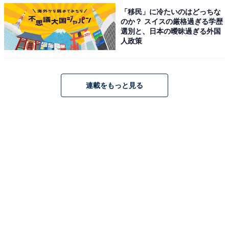
「移民」に冷たいのはどっちな
のか？ スイスの厳格過ぎる学歴
選別と、日本の曖昧過ぎる外国
人政策
「鉄筋」と「鉄骨」の違い
連載をもっと見る
住宅用語における「鉄筋」とは、引っ張る力に強いが熱
に弱い鉄で枠組みを組んだ型枠に、その反対の性質を持
つコンクリートを流し込んで固めた「鉄筋コンクリート
造」のこと。
地震や火災に強く、防音性にも優れています。その反
面、木造に比べて重量が重いので、自重を支えるために
低層階の柱や梁（はり）が太くなり、同じ間取りでも高
層階に比べて室内が狭くなる場合があります。