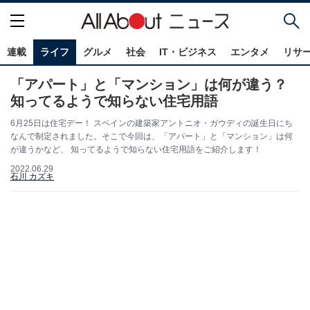
連載
ライフ
グルメ
社会
IT・ビジネス
エンタメ
リサ
「アパート」と「マンション」は何が違う？
知ってるようで知らない住宅用語
6月25日は住宅デー！ スペインの建築家アントニオ・ガウディの誕生日にち
なんで制定されました。そこで今回は、「アパート」と「マンション」は何
が違うかなど、 知ってるようで知らない住宅用語をご紹介します！
2022.06.29
石川 カズキ