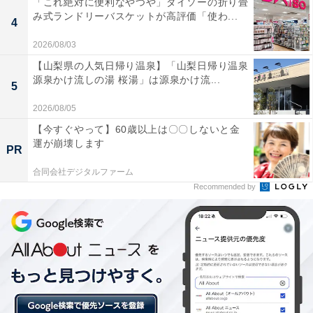
「これ絶対に便利なやつや」ダイソーの折り畳
み式ランドリーバスケットが高評価「使わ...
4
2026/08/03
【山梨県の人気日帰り温泉】「山梨日帰り温泉
源泉かけ流しの湯 桜湯」は源泉かけ流...
5
2026/08/05
「リフォーム」と「リノベーション」の違い
【今すぐやって】60歳以上は〇〇しないと金
運が崩壊します
PR
リフォームは「改善」などを意味する英語。日本の住宅
合同会社デジタルファーム
用語においては、老朽化した建物や設備を当初の性能に
Recommended by
修復する場合に使われます。
一方、リノベーションは「刷新」などを意味する英語。
修復だけなく、より良く作り変えて価値を高める場合に
使われます。