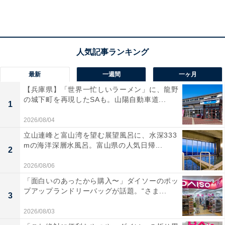
だ、誕生の経緯から木造や軽量鉄骨造で小規模なものを
アパート、鉄筋コンクリート造などで大規模なものをマ
ンションと区別している場合が多いようです。
また、国土交通省のマンションについての
調査
では、3
最新
一週間
一ヶ月
階以上で鉄筋や鉄骨造の住宅をマンションとしていま
【兵庫県】「世界一忙しいラーメン」に、龍野
の城下町を再現したSAも。山陽自動車道...
す。
1
2026/08/04
立山連峰と富山湾を望む展望風呂に、水深333
mの海洋深層水風呂。富山県の人気日帰...
2
2026/08/06
「面白いのあったから購入〜」ダイソーのポッ
プアップランドリーバッグが話題。“さま...
3
2026/08/03