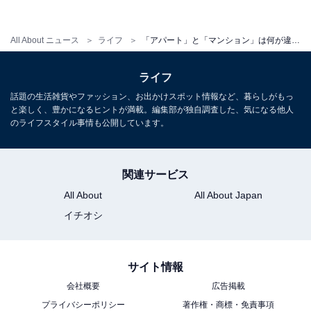
All About ニュース
ライフ
「アパート」と「マンション」は何が違う？ 知ってるようで知らない住宅用語
一方の「鉄骨」とは、鉄の合金である鋼を骨組みに使用
する「鉄骨造」のこと。厚み6mm以下の鋼材を使ったプ
ライフ
レハブ住宅などは「軽量鉄骨造」、6mm以上のコンテナ
話題の生活雑貨やファッション、お出かけスポット情報など、暮らしがもっ
ハウスなどは「重量鉄骨造」と分類されます。
と楽しく、豊かになるヒントが満載。編集部が独自調査した、気になる他人
のライフスタイル事情も公開しています。
部材を工場で製作するため、鉄筋造に比べて軽量でコス
関連サービス
トを抑えやすく、工期も短いというメリットがありま
す。ただし、耐火性や防音性は鉄筋コンクリートの方が
All About
All About Japan
上とされています。
イチオシ
また、鉄筋コンクリートの支柱に鉄骨を利用した「鉄筋
サイト情報
鉄骨コンクリート造」は、鉄筋造より軽いので、高層階
会社概要
広告掲載
でも柱や梁の太さを抑えることができます。その反面、
プライバシーポリシー
著作権・商標・免責事項