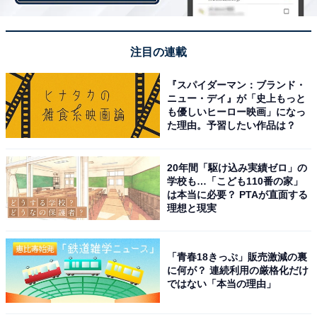
工事の規模も、リフォームは一部の設備を新しくするだ
けの小規模なもの、リノベーションは間取りの変更を伴
注目の連載
うような大規模なものを指す場合が多いようです。
『スパイダーマン：ブランド・
ニュー・デイ』が「史上もっと
ちなみに、英語のreformに住宅を修復するという意味は
も優しいヒーロー映画」になっ
た理由。予習したい作品は？
なく、英語ではどちらもrenovationと表現します。
20年間「駆け込み実績ゼロ」の
学校も…「こども110番の家」
は本当に必要？ PTAが直面する
理想と現実
「青春18きっぷ」販売激減の裏
に何が？ 連続利用の厳格化だけ
ではない「本当の理由」