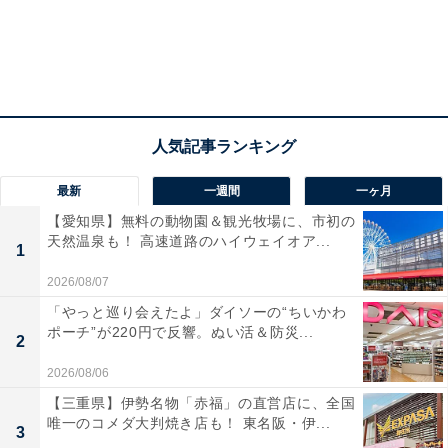
最新
一週間
一ヶ月
【愛知県】無料の動物園＆観光牧場に、市初の
天然温泉も！ 高速道路のハイウェイオア...
1
2026/08/07
「やっと巡り会えたよ」ダイソーの“ちいかわ
ポーチ”が220円で反響。ぬい活＆防災...
2
2026/08/06
【三重県】伊勢名物「赤福」の直営店に、全国
唯一のコメダ大判焼き店も！ 東名阪・伊...
3