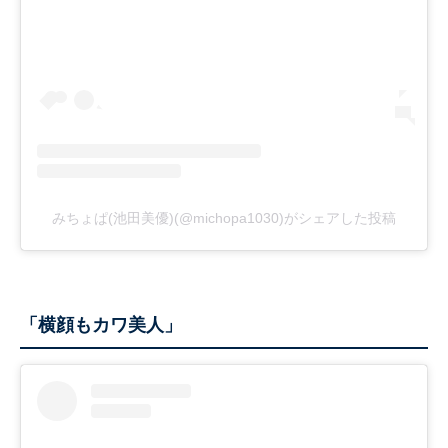
みちょぱ(池田美優)(@michopa1030)がシェアした投稿
「横顔もカワ美人」