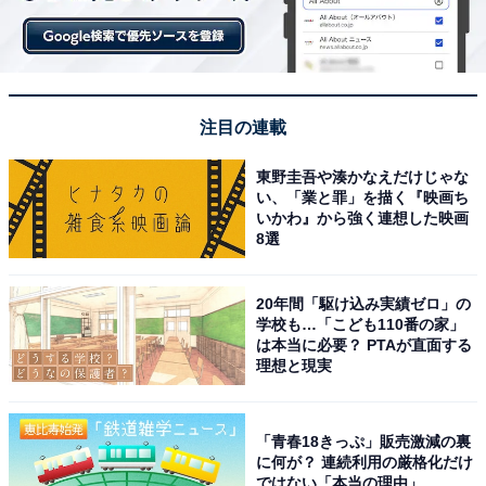
注目の連載
東野圭吾や湊かなえだけじゃな
い、「業と罪」を描く『映画ち
いかわ』から強く連想した映画
8選
20年間「駆け込み実績ゼロ」の
学校も…「こども110番の家」
は本当に必要？ PTAが直面する
理想と現実
「青春18きっぷ」販売激減の裏
に何が？ 連続利用の厳格化だけ
ではない「本当の理由」