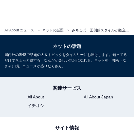
All About ニュース
ネットの話題
みちょぱ、圧倒的スタイルが際立つ“腹チラ”ショット公開！ 「脚、長っ！」「大人可愛いです」
ネットの話題
国内外のSNSで話題の人＆トピックをタイムリーにお届けします。知ってる
だけでちょっと得する、なんだか楽しい気分になれる、ネット発「知ら（な
きゃ）損」ニュースが盛りだくさん。
関連サービス
All About
All About Japan
イチオシ
サイト情報