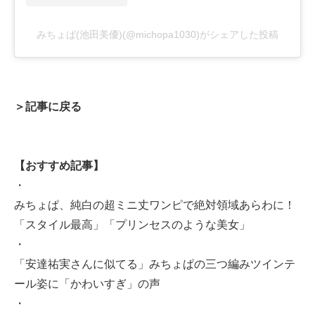
みちょぱ(池田美優)(@michopa1030)がシェアした投稿
＞記事に戻る
【おすすめ記事】
・
みちょぱ、純白の超ミニ丈ワンピで絶対領域あらわに！
「スタイル最高」「プリンセスのような美女」
・
「安達祐実さんに似てる」みちょぱの三つ編みツインテ
ール姿に「かわいすぎ」の声
・