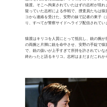
猿渡。そこへ拘束されていたはずの志村が現れ
疑っていた志村による作戦で、捜査員たちは猿
コから連絡を受けた、安野の妹で記者の東子（
り、すべてが警察サイドへライブ配信されてい
猿渡はキリコを人質にとって抵抗し、銃の腕が
の両腕と片脚に銃を命中させ、安野の手錠で猿
で、銃の扱いが上手すぎて所持を許されていな
終わったと語るキリコ。志村はまだまだこれか