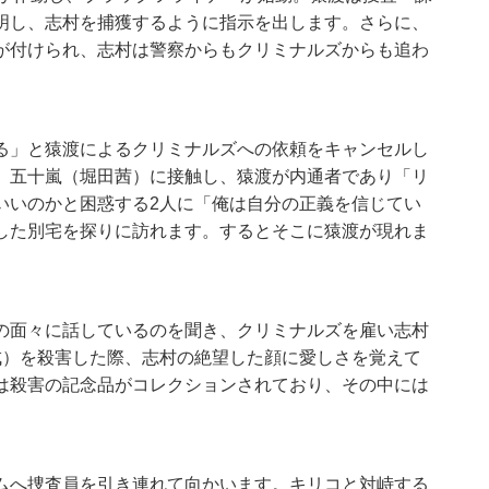
明し、志村を捕獲するように指示を出します。さらに、
が付けられ、志村は警察からもクリミナルズからも追わ
る」と猿渡によるクリミナルズへの依頼をキャンセルし
、五十嵐（堀田茜）に接触し、猿渡が内通者であり「リ
いいのかと困惑する2人に「俺は自分の正義を信じてい
した別宅を探りに訪れます。するとそこに猿渡が現れま
の面々に話しているのを聞き、クリミナルズを雇い志村
成）を殺害した際、志村の絶望した顔に愛しさを覚えて
は殺害の記念品がコレクションされており、その中には
ムへ捜査員を引き連れて向かいます。キリコと対峙する