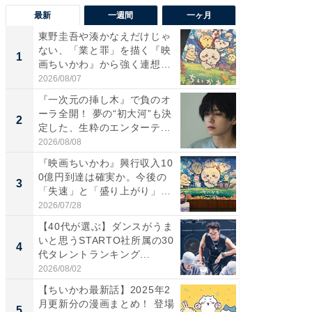
最新
一週間
一ヶ月
東野圭吾や湊かなえだけじゃ
東野圭
ない、「業と罪」を描く『映
ない、
1
1
画ちいかわ』から強く連想し
画ちい
た...
た...
2026/08/07
2026/08/0
『一次元の挿し木』で負のオ
「FRUI
ーラ全開！ 夢の“初大河”も決
うまい
2
2
定した、生粋のエンターテ...
ング！ 2
2026/08/08
2026/08/0
『映画ちいかわ』興行収入10
『一次
0億円到達は確実か。今後の
ーラ全開
3
3
「失速」と「盛り上がり」
定した、
が...
2026/07/28
2026/08/0
【40代が選ぶ】ダンスがうま
【銀座】
いと思うSTARTO社所属の30
の贅沢
4
PR
代タレントランキング...
2026/08/02
ReFa GIN
【ちいかわ最新話】2025年2
月更新分の漫画まとめ！ 登場
5