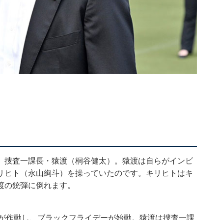
、捜査一課長・猿渡（桐谷健太）。猿渡は自らがインビ
リヒト（永山絢斗）を操っていたのです。キリヒトはキ
渡の銃弾に倒れます。
弾が作動し、ブラックフライデーが始動。猿渡は捜査一課