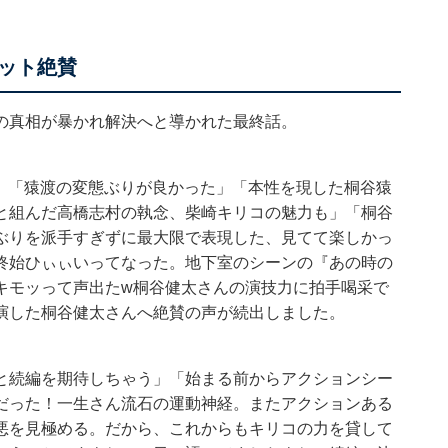
ット絶賛
の真相が暴かれ解決へと導かれた最終話。
した」「猿渡の変態ぶりが良かった」「本性を現した桐谷猿
と組んだ高橋志村の執念、柴崎キリコの魅力も」「桐谷
ぶりを派手すぎずに最大限で表現した、見てて楽しかっ
終始ひぃぃいってなった。地下室のシーンの『あの時の
キモッって声出たw桐谷健太さんの演技力に拍手喝采で
演した桐谷健太さんへ絶賛の声が続出しました。
と続編を期待しちゃう」「始まる前からアクションシー
だった！一生さん流石の運動神経。またアクションある
悪を見極める。だから、これからもキリコの力を貸して