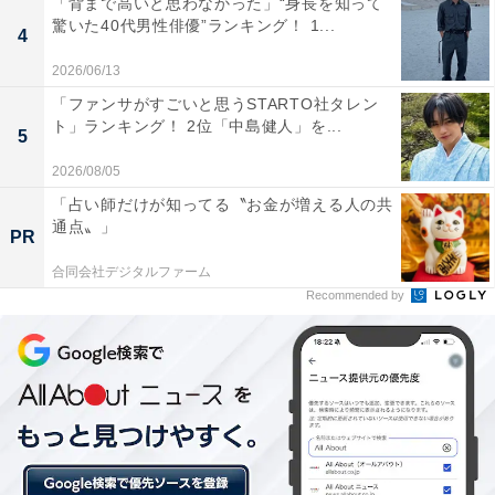
「背まで高いと思わなかった」“身長を知って
た。
驚いた40代男性俳優”ランキング！ 1...
4
2026/06/13
ほかにも、「アーニャの可愛らしい感じがとても似合う
「ファンサがすごいと思うSTARTO社タレン
と思いました。アーニャは子供のわりに色々考えて行動
ト」ランキング！ 2位「中島健人」を...
しますが、柚凪ちゃんも演技力があるのでぴったりだと
5
思います」など、かわいらしさに加えて演技力の高さに
2026/08/05
ついてのコメントも寄せられました。
「占い師だけが知ってる〝お金が増える人の共
通点〟」
PR
合同会社デジタルファーム
Recommended by