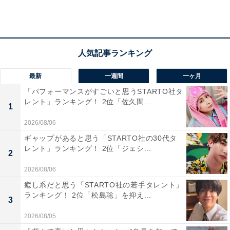
最新
一週間
一ヶ月
「パフォーマンスがすごいと思うSTARTO社タ
レント」ランキング！ 2位「佐久間...
1
2026/08/06
加藤柚凪(@yuzuna_kato)がシェアした投稿
ギャップがあると思う「STARTO社の30代タ
レント」ランキング！ 2位「ジェシ...
2
第2位は、加藤柚凪さん。 回答者からは、「現在放映中
2026/08/06
のNHKドラマ・カナカナでも人の心が読める役を演じて
癒し系だと思う「STARTO社の若手タレント」
いますが、その演技が上手だし、かわいいからです」な
ランキング！ 2位「松島聡」を抑え...
3
どの声があったように、ドラマで“人の心を読める5歳
2026/08/05
児”を演じる姿がアーニャと重なったとの声がありまし