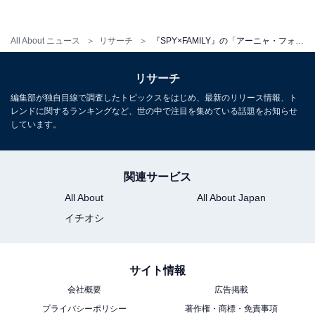
回答者からは、「最近出演作が多く、とても可愛い女優
です。子役でありながらも演技がとても上手で、心の声
All About ニュース
リサーチ
『SPY×FAMILY』の「アーニャ・フォージャー」を演じてほしい俳優ランキング！ 2位は加藤柚凪、1位は？
が聞こえる超能力を持つアーニャを可愛らしく表現でき
ると思います」「子役とは思えないほどの演技力がある
リサーチ
ので、稲垣来泉ちゃんのアーニャを見たい！」など、“子
編集部が独自目線で調査したトピックスをはじめ、最新のリリース情報、ト
役とは思えない演技力”で演じるアーニャを見たいとのコ
レンドに関するランキングなど、世の中で注目を集めている話題をお知らせ
しています。
メントが寄せられました。
関連サービス
＞3位にランクインした俳優を見る
All About
All About Japan
イチオシ
※回答者のコメントは原文ママです
サイト情報
会社概要
広告掲載
【おすすめ記事】
プライバシーポリシー
著作権・商標・免責事項