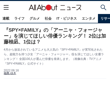
連載
ライフ
グルメ
社会
IT・ビジネス
エンタメ
リサ
『SPY×FAMILY』の「アーニャ・フォージャ
ー」を演じてほしい俳優ランキング！ 2位は加
藤柚凪、1位は？
4月から放送されているアニメも大人気の『SPY×FAMILY』が実写化された
ら、超能力を持つ少女「アーニャ・フォージャー」役を演じてほしい女優ラ
ンキング！ 全国100人が選んだ俳優を発表します。（画像出典：TVアニメ
『SPY×FAMILY』公式サイト）
2022.06.16
福島 ゆき