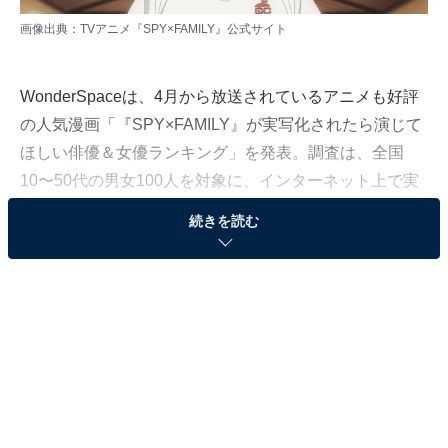
画像出典：
TVアニメ『SPY×FAMILY』公式サイト
WonderSpaceは、4月から放送されているアニメも好評
の人気漫画「『SPY×FAMILY』が実写化されたら演じて
ほしい俳優＆女優ランキング」を発表。調査は、全国
10〜50代の男女100人を対象に、インターネット上で実
施しました（調査期間：2022年5月12〜30日）。今回は
続きを読む
その中から、「アーニャ・フォージャー」役を演じてほ
しい俳優ランキングをご紹介します！
某組織の実験により生み出された、他人の心を読める超
能力を持つアーニャ。超能力についてはロイドやヨルに
も秘密にしていますが、心を読み、ロイドがスパイであ
ることを知ったアーニャは、ロイドの力になれるよう
日々奮闘します。