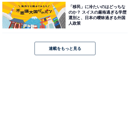
この投稿をInstagramで見る
「移民」に冷たいのはどっちな
のか？ スイスの厳格過ぎる学歴
選別と、日本の曖昧過ぎる外国
人政策
連載をもっと見る
稲垣来泉 公式(@kurumi_inagaki)がシェアした投稿
第1位は、NHK連続テレビ小説『ちむどんどん』をはじ
め、映画やドラマに大活躍の稲垣未泉さんでした。