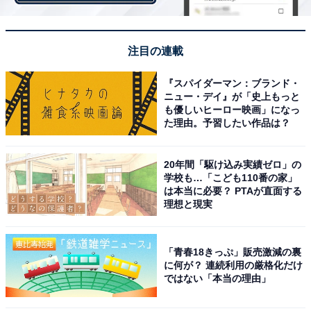
注目の連載
『スパイダーマン：ブランド・
第1位：稲垣未泉
ニュー・デイ』が「史上もっと
も優しいヒーロー映画」になっ
た理由。予習したい作品は？
20年間「駆け込み実績ゼロ」の
学校も…「こども110番の家」
は本当に必要？ PTAが直面する
理想と現実
「青春18きっぷ」販売激減の裏
に何が？ 連続利用の厳格化だけ
ではない「本当の理由」