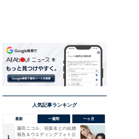
最新
一週間
一ヶ月
藤田ニコル、稲葉友との結婚
「さす
報告＆ウエディングフォト公
は」高
1
1