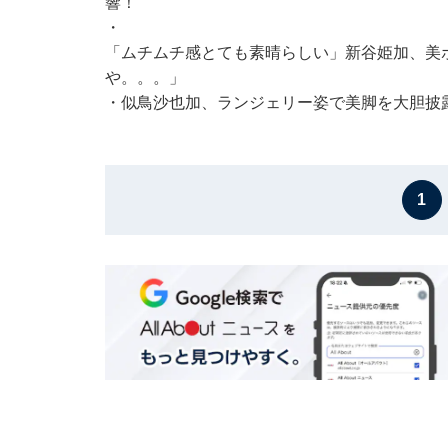
響！
・
「ムチムチ感とても素晴らしい」新谷姫加、美
や。。。」
・
似鳥沙也加、ランジェリー姿で美脚を大胆披
1