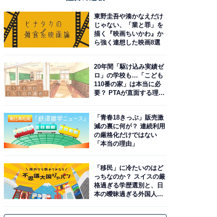
東野圭吾や湊かなえだけ
じゃない、「業と罪」を
描く『映画ちいかわ』か
ら強く連想した映画8選
20年間「駆け込み実績ゼ
ロ」の学校も…「こども
110番の家」は本当に必
要？ PTAが直面する理想
と現実
「青春18きっぷ」販売激
減の裏に何が？ 連続利用
の厳格化だけではない
「本当の理由」
「移民」に冷たいのはど
っちなのか？ スイスの厳
格過ぎる学歴選別と、日
本の曖昧過ぎる外国人政
策