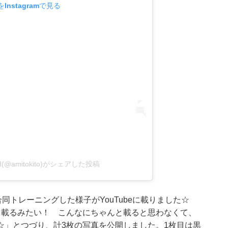
Instagramで見る
I(@amitokito)がシェアした投稿
合同トレーニングした様子がYouTubeに載りました☆
て載るみたい！ こんなにちゃんと載ると思わなくて、
☆」とつづり、計3枚の写真を公開しました。1枚目は黒