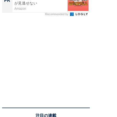
PR
PR
が見逃せない
場！Ama
Amazon
Amazon
Recommended by
注目の連載