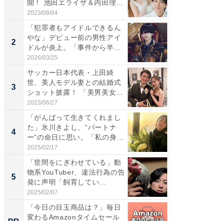
開！ 池田エライザ＆内田理
災地を
央...
「カ...
2023/08/04
2026/08/0
「犯罪者もアイドルできるん
「女の
やな」デビュー前の男性アイ
介、バ
2
2
ドルが炎上。「事件から半年
らのプレ
も...
愛...
2026/03/25
2026/08/0
サッカー日本代表・上田綺
「脚が
世、美人モデル妻との結婚式
横川尚
3
3
ショット披露！ 「美男美女」
ムキな姿
「...
刃...
2023/06/27
2026/08/0
「がんばって生きてくれまし
「え、
た」氷川きよし、“パートナ
芸人、2
4
4
ー”の命日に思い。「私の身
エットに
体...
2025/02/17
2026/08/0
「世間をにぎわせている」動
「脳がバ
物系YouTuber、違法行為の告
装姿が話
5
5
発に声明「飼育してい...
のお父さ
2025/02/07
2026/08/0
「今日の目玉商品は？」毎日
「え、
変わるAmazonタイムセール
の？」8