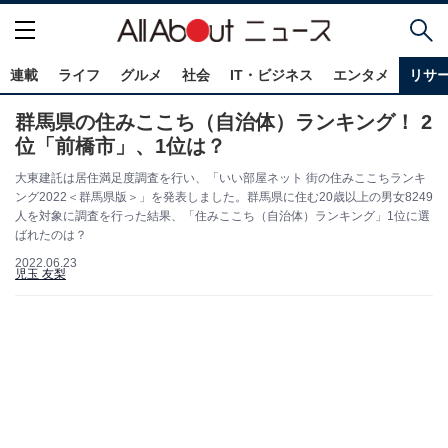
連載
ライフ
グルメ
社会
IT・ビジネス
エンタメ
リサ
群馬県の住みここち（自治体）ランキング！ 2
位「前橋市」、1位は？
大東建託は居住満足度調査を行い、「いい部屋ネット 街の住みここちランキ
ング2022＜群馬県版＞」を発表しました。群馬県に住む20歳以上の男女8249
人を対象に調査を行った結果、「住みここち（自治体）ランキング」1位に選
ばれたのは？
2022.06.23
児玉 友梨