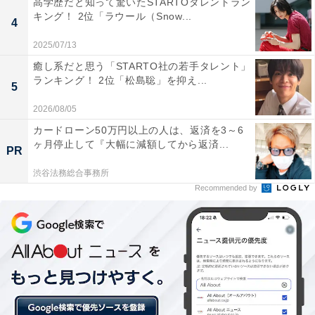
高学歴だと知って驚いたSTARTOタレントラン
キング！ 2位「ラウール（Snow...
4
2025/07/13
癒し系だと思う「STARTO社の若手タレント」
ランキング！ 2位「松島聡」を抑え...
5
2026/08/05
カードローン50万円以上の人は、返済を3～6
ヶ月停止して『大幅に減額してから返済...
PR
渋谷法務総合事務所
Recommended by
1位は3年連続！ 県内最多の人口を誇る「高崎市」