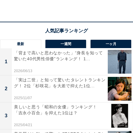
最新
一週間
一ヶ月
「背まで高いと思わなかった」“身長を知って
驚いた40代男性俳優”ランキング！ 1...
1
2026/06/13
「実は二世」と知って驚いたタレントランキン
2位は2年連続！ 県庁所在地である「前橋市」
グ！ 2位「杉咲花」を大差で抑えた1位...
2
「前橋市」は、国道・県道などのバイパスが多い都市と
2025/11/07
して知られており、自動車の保有率は全国上位です。市
美しいと思う「昭和の女優」ランキング！
「吉永小百合」を抑えた1位は？
内には、住宅街やオフィス、ショッピング施設が建ち並
3
ぶ市街地と、自然豊かで農業が盛んな山間部が共存。農
2025/04/21
産物生産量は全国トップクラスを誇ります。