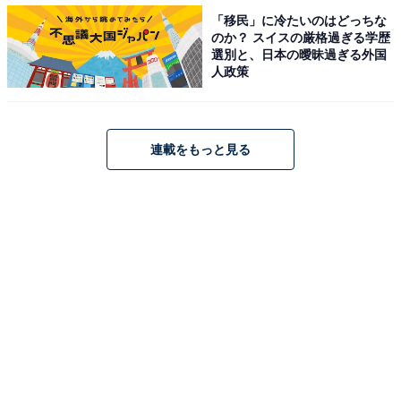
・
「移民」に冷たいのはどっちな
群馬県の「街の幸福度」ランキング！ 3位「高崎市」、2
のか？ スイスの厳格過ぎる学歴
選別と、日本の曖昧過ぎる外国
位「邑楽郡邑楽町」、1位は？
人政策
・
群馬県民が選ぶ「住み続けたい街」ランキング！ 3位
「北群馬郡吉岡町」、2位「安中市」、1位は？
連載をもっと見る
・
50代が選ぶ「移住したい都道府県」ランキング！ 3位
「群馬県」、2位「山梨県」、1位は？
【関連リンク】
・
プレスリリース