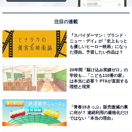
「高崎市」は、古くから交通の要衝で商都として栄えた
地域。駅周辺に商業施設が充実するほか、複数の在来線
と新幹線、3つの高速道路などがそろっています。ま
注目の連載
た、同市では子育てに関する相談・支援を気軽に受ける
『スパイダーマン：ブランド・
ことができる「子育てなんでもセンター」を開設。誰も
ニュー・デイ』が「史上もっと
が安心して子育てできる環境づくりを進めるなど、子育
も優しいヒーロー映画」になっ
た理由。予習したい作品は？
て支援に力を入れている点も魅力といえそうです。
20年間「駆け込み実績ゼロ」の
学校も…「こども110番の家」
＞5位までの全ランキング結果を見る
は本当に必要？ PTAが直面する
理想と現実
【おすすめ記事】
「青春18きっぷ」販売激減の裏
・
に何が？ 連続利用の厳格化だけ
ではない「本当の理由」
群馬県の住みここちランキング！ 3位「北群馬郡吉岡
町」、2位「前橋市」、1位は今年も…