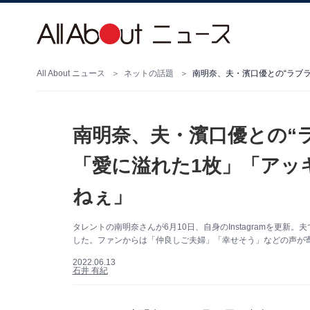
All About ニュース
ネットの話題
南明奈、夫・濱口優との“
「愛に溢れた1枚」「アッ
ねぇ」
タレントの南明奈さんが6月10日、自身のInstagramを更
した。ファンからは「仲良しご夫婦」「幸せそう」などの声が
2022.06.13
石井 有紀