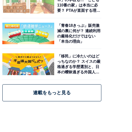
110番の家」は本当に必
要？ PTAが直面する理想
と現実
「青春18きっぷ」販売激
減の裏に何が？ 連続利用
の厳格化だけではない
「本当の理由」
「移民」に冷たいのはど
っちなのか？ スイスの厳
格過ぎる学歴選別と、日
本の曖昧過ぎる外国人政
策
連載をもっと見る