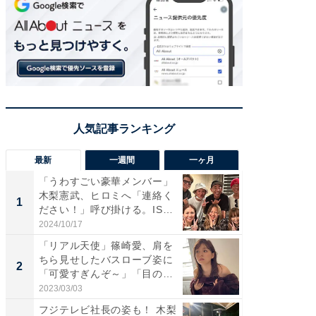
最新
一週間
一ヶ月
「うわすごい豪華メンバー」
「さす
木梨憲武、ヒロミへ「連絡く
は」高
1
1
ださい！」呼び掛ける。IS
災地を
S...
「カ...
2024/10/17
2026/08/0
「リアル天使」篠崎愛、肩を
「女の
ちら見せしたバスローブ姿に
介、バ
2
2
「可愛すぎんぞ～」「目の表
らのプレ
情...
愛...
2023/03/03
2026/08/0
フジテレビ社長の姿も！ 木梨
「脚が