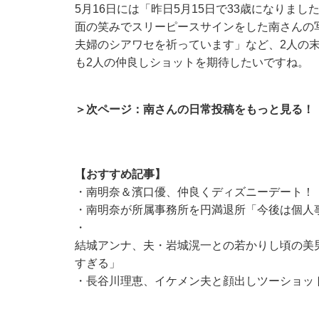
5月16日には「昨日5月15日で33歳になりま
面の笑みでスリーピースサインをした南さんの
夫婦のシアワセを祈っています」など、2人の
も2人の仲良しショットを期待したいですね。
＞次ページ：南さんの日常投稿をもっと見る！
【おすすめ記事】
・
南明奈＆濱口優、仲良くディズニーデート！ 
・
南明奈が所属事務所を円満退所「今後は個人
・
結城アンナ、夫・岩城滉一との若かりし頃の美男美
すぎる」
・
長谷川理恵、イケメン夫と顔出しツーショッ