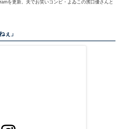
agramを更新。夫でお笑いコンビ・よゐこの濱口優さんと
ねぇ」