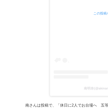
この投稿を
南明奈(@akin
南さんは投稿で、「休日に2人でお台場へ 五