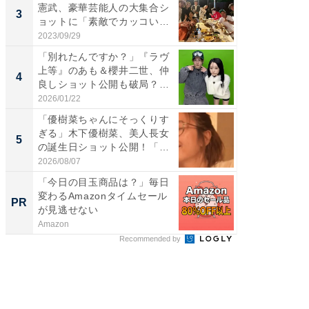
憲武、豪華芸能人の大集合シ
横川尚
3
3
ョットに「素敵でカッコい
ムキな姿
い...
刃...
2023/09/29
2026/08/0
「別れたんですか？」『ラヴ
「え、
上等』のあも＆櫻井二世、仲
芸人、2
4
4
良しショット公開も破局？
エットに
「...
2026/01/22
2026/08/0
「優樹菜ちゃんにそっくりす
「脳がバ
ぎる」木下優樹菜、美人長女
装姿が話
5
5
の誕生日ショット公開！「1
のお父さ
4...
2026/08/07
2026/08/0
「今日の目玉商品は？」毎日
【毎日変
変わるAmazonタイムセール
ムセー
PR
PR
が見逃せない
Amazon
Amazon
Recommended by