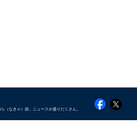
知ら（なきゃ）損」ニュースが盛りだくさん。