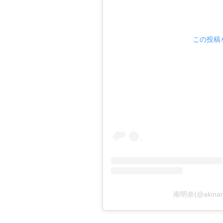
この投稿を
南明奈(@akin