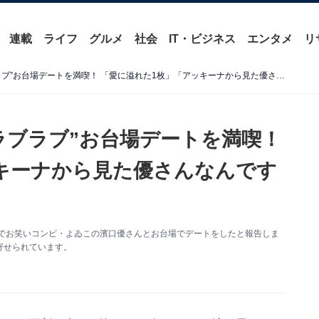
連載
ライフ
グルメ
社会
IT・ビジネス
エンタメ
リ
南明奈、夫・濱口優との“ラブラブ”お台場デートを満喫！ 「愛に溢れた1枚」「アッキーナから見た優さんなんですねぇ」
ラブラブ”お台場デートを満喫！
キーナから見た優さんなんです
新。夫でお笑いコンビ・よゐこの濱口優さんとお台場でデートをしたと報告しま
寄せられています。