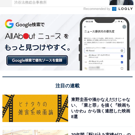
渋谷法務総合事務所
Recommended by
注目の連載
東野圭吾や湊かなえだけじゃな
い、「業と罪」を描く『映画ち
いかわ』から強く連想した映画
8選
20年間「駆け込み実績ゼロ」の