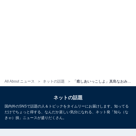
All About ニュース
ネットの話題
「癒しあいっこしよ」真島なおみ、美谷間あらわなタオル姿にファンもん絶！ 「たまらん」「可愛いすぎて反則」
ネットの話題
国内外のSNSで話題の人＆トピックをタイムリーにお届けします。知ってる
だけでちょっと得する、なんだか楽しい気分になれる、ネット発「知ら（な
きゃ）損」ニュースが盛りだくさん。