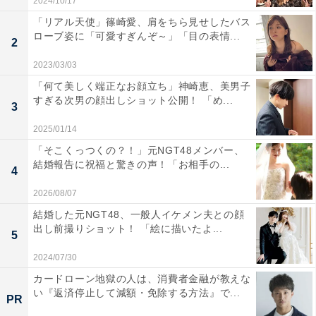
2024/10/17
「リアル天使」篠崎愛、肩をちら見せしたバス
ローブ姿に「可愛すぎんぞ～」「目の表情...
2
2023/03/03
「何て美しく端正なお顔立ち」神崎恵、美男子
すぎる次男の顔出しショット公開！ 「め...
3
2025/01/14
「そこくっつくの？！」元NGT48メンバー、
結婚報告に祝福と驚きの声！「お相手の...
4
2026/08/07
結婚した元NGT48、一般人イケメン夫との顔
出し前撮りショット！ 「絵に描いたよ...
5
2024/07/30
カードローン地獄の人は、消費者金融が教えな
い『返済停止して減額・免除する方法』で...
PR