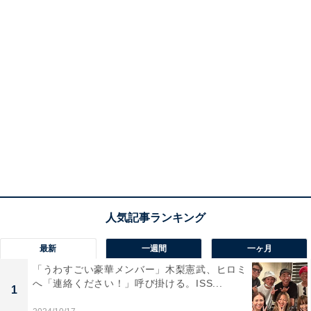
最新
一週間
一ヶ月
「うわすごい豪華メンバー」木梨憲武、ヒロミ
へ「連絡ください！」呼び掛ける。ISS...
1