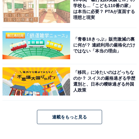
学校も…「こども110番の家」
は本当に必要？ PTAが直面する
理想と現実
「青春18きっぷ」販売激減の裏
に何が？ 連続利用の厳格化だけ
ではない「本当の理由」
「移民」に冷たいのはどっちな
のか？ スイスの厳格過ぎる学歴
選別と、日本の曖昧過ぎる外国
人政策
連載をもっと見る