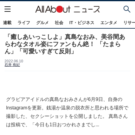
連載
ライフ
グルメ
社会
IT・ビジネス
エンタメ
リサ
「癒しあいっこしよ」真島なおみ、美谷間あ
らわなタオル姿にファンもん絶！ 「たまら
ん」「可愛いすぎて反則」
2022.06.10
石井 有紀
グラビアアイドルの真島なおみさんが6月9日、自身の
Instagramを更新。銭湯か温泉の脱衣所と思われる場所で
撮影した、セクシーショットを公開しました。 真島さん
は投稿で、「今日も1日おつかれさまでし...