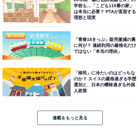
学校も…「こども110番の家」
は本当に必要？ PTAが直面する
理想と現実
「青春18きっぷ」販売激減の裏
に何が？ 連続利用の厳格化だけ
ではない「本当の理由」
「移民」に冷たいのはどっちな
のか？ スイスの厳格過ぎる学歴
選別と、日本の曖昧過ぎる外国
人政策
連載をもっと見る