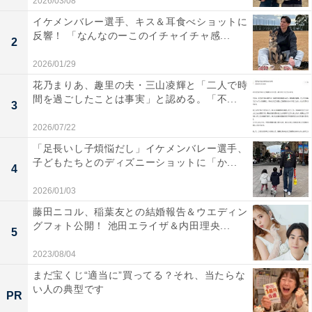
2026/03/08
イケメンバレー選手、キス＆耳食べショットに
反響！ 「なんなのーこのイチャイチャ感...
2
2026/01/29
花乃まりあ、趣里の夫・三山凌輝と「二人で時
間を過ごしたことは事実」と認める。「不...
3
2026/07/22
「足長いし子煩悩だし」イケメンバレー選手、
子どもたちとのディズニーショットに「か...
4
2026/01/03
藤田ニコル、稲葉友との結婚報告＆ウエディン
グフォト公開！ 池田エライザ＆内田理央...
5
2023/08/04
まだ宝くじ“適当に”買ってる？それ、当たらな
い人の典型です
PR