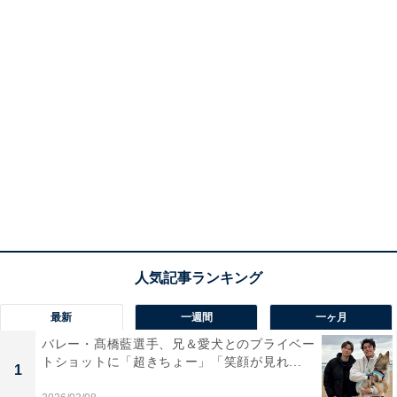
最新
一週間
一ヶ月
バレー・髙橋藍選手、兄＆愛犬とのプライベー
トショットに「超きちょー」「笑顔が見れ...
1