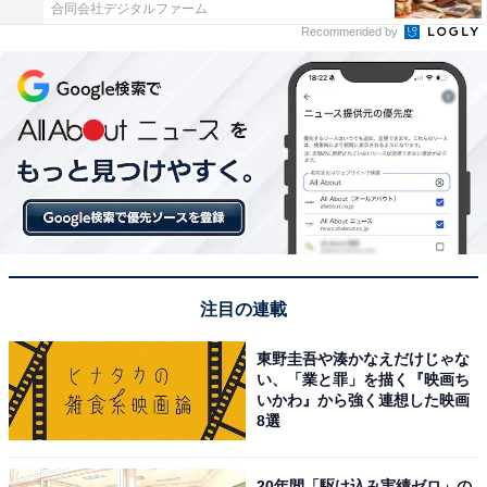
合同会社デジタルファーム
Recommended by
注目の連載
東野圭吾や湊かなえだけじゃな
い、「業と罪」を描く『映画ち
いかわ』から強く連想した映画
8選
20年間「駆け込み実績ゼロ」の