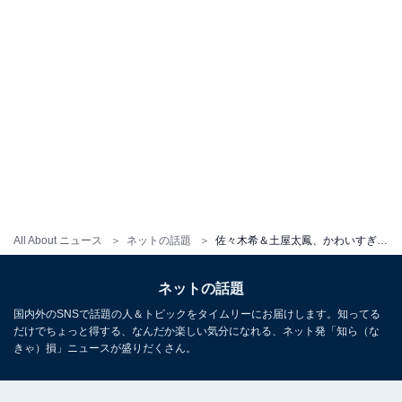
All About ニュース
ネットの話題
佐々木希＆土屋太鳳、かわいすぎるツーショットに「おふたりとも可愛くて、顔ちいさい」
ネットの話題
国内外のSNSで話題の人＆トピックをタイムリーにお届けします。知ってる
だけでちょっと得する、なんだか楽しい気分になれる、ネット発「知ら（な
きゃ）損」ニュースが盛りだくさん。