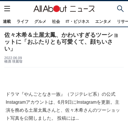
連載
ライフ
グルメ
社会
IT・ビジネス
エンタメ
リサ
佐々木希＆土屋太鳳、かわいすぎるツーショ
ットに「おふたりとも可愛くて、顔ちいさ
い」
2022.06.09
橋酒 瑛麗瑠
ドラマ『やんごとなき一族』（フジテレビ系）の公式
Instagramアカウントは、6月9日にInstagramを更新。主
演を務める土屋太鳳さんと、佐々木希さんのツーショッ
ト写真を公開しました。 投稿には...