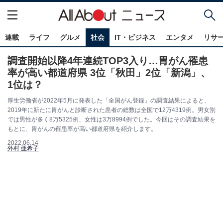
連載
ライフ
グルメ
社会
IT・ビジネス
エンタメ
リサ
調査開始以降4年連続TOP3入り…胃がん罹患
率が高い都道府県 3位「秋田」2位「新潟」、
1位は？
厚生労働省が2022年5月に発表した「全国がん登録」の調査結果によると、
2019年に新たに胃がんと診断された患者の総数は全国で12万4319例。男女別
では男性が多く8万5325例、女性は3万8994例でした。今回はその調査結果を
もとに、胃がんの罹患率が高い都道府県を紹介します。
2022.06.14
外村 亜希子