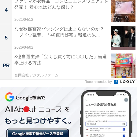
ファミマが衣料品「コンビニエンスウェア」を
道」、では1位は？
発売！ 着心地はどんな感じ？
4
・
乳がん罹患率が高い都道府県 3位「北海道」2位「東
2021/04/12
京」、では1位は？
なぜ秋篠宮家バッシングは止まらないのか？
「ブドウ強奪」「40億円邸宅」報道の呆...
・
5
秋田県の「街の幸福度」ランキング！ 3位「秋田市」、2
2026/04/02
位「大館市」、1位は？
3億当選主婦「宝くじ買う前に〇〇した」当選
・
率上げる方法
PR
北海道・東北「男性の平均年収」ランキング、2位 福島
合同会社デジタルファーム
県（404万円）、1位は？
Recommended by
・
「おおきに」「なんくるないさー」…話せるようになり
たい憧れの方言 1位は？