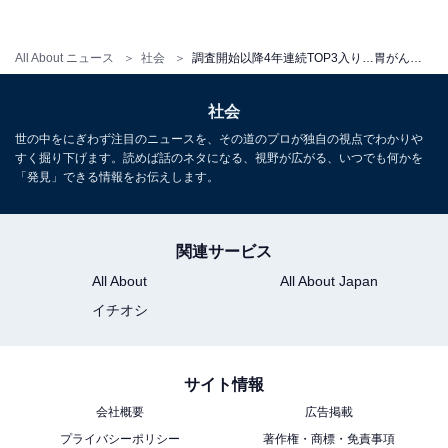
All About ニュース
社会
調査開始以降4年連続TOP3入り…胃がん罹患率が高い都道府県 3位「秋田」2位「新潟」、1位は？
社会
世の中をにぎわず注目のニュースを、その道のプロが独自の視点でわかりや
すく掘り下げます。読めば話のネタになる、視野が広がる、いつでも何かを
「発見」できる情報をお伝えします。
関連サービス
All About
All About Japan
イチオシ
サイト情報
会社概要
広告掲載
プライバシーポリシー
著作権・商標・免責事項