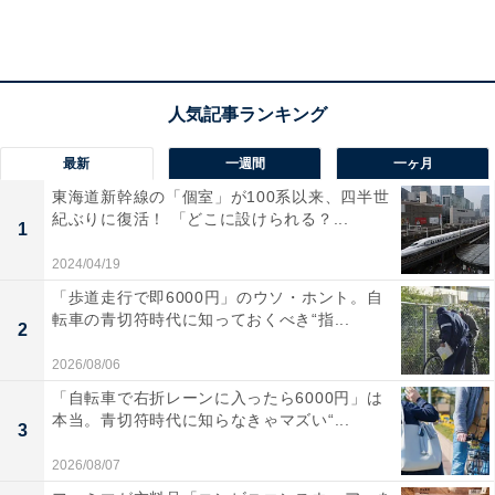
1位は山形県。全国の人口10万人当たりの罹患率が41.6
なのに対して60.1という結果に。調査を開始した2016年
で3位（63.2）、17年で3位（60.2）、18年で3位
（57.4）といずれも高く、山形、新潟、秋田の3県はこれ
までの調査すべてで胃がんの罹患率上位3位を独占して
最新
一週間
一ヶ月
います。
東海道新幹線の「個室」が100系以来、四半世
紀ぶりに復活！ 「どこに設けられる？...
逆に胃がん罹患率が最も低い都道府県は沖縄で10万人当
1
たり21.5、続いて鹿児島（29.1）、熊本（29.3）。これ
2024/04/19
ら3県も2016年以降の調査結果全てで下位3位に入ってい
「歩道走行で即6000円」のウソ・ホント。自
ます。
転車の青切符時代に知っておくべき“指...
2
2026/08/06
「自転車で右折レーンに入ったら6000円」は
【おすすめ記事】
本当。青切符時代に知らなきゃマズい“...
3
・
2026/08/07
「がん罹患率」が高い都道府県 3位「青森」2位「北海