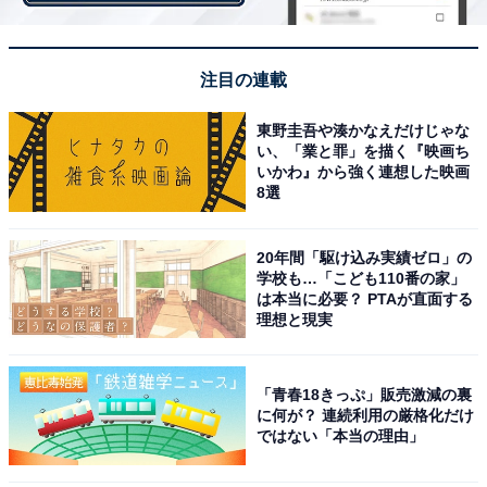
注目の連載
東野圭吾や湊かなえだけじゃな
い、「業と罪」を描く『映画ち
いかわ』から強く連想した映画
8選
20年間「駆け込み実績ゼロ」の
学校も…「こども110番の家」
は本当に必要？ PTAが直面する
1
2
理想と現実
「青春18きっぷ」販売激減の裏
に何が？ 連続利用の厳格化だけ
ではない「本当の理由」