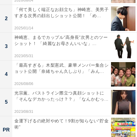
2026/08/04
「何て美しく端正なお顔立ち」神崎恵、美男子
すぎる次男の顔出しショット公開！ 「め...
2
2025/01/14
神崎恵、まるでカップル“高身長”次男とのツー
ショット！ 「綺麗なお母さんいいな」...
3
2023/05/31
「最高すぎる」木梨憲武、豪華メンバー集合シ
ョット公開「奈緒ちゃん久しぶり」「みん...
4
2026/08/06
光宗薫、バストライン際立つ真顔ショットに
「そんなデカかったっけ？？」「なんかむっ...
5
2023/08/31
金運下げるの絶対やめて！9割が知らない“貯金
術”
PR