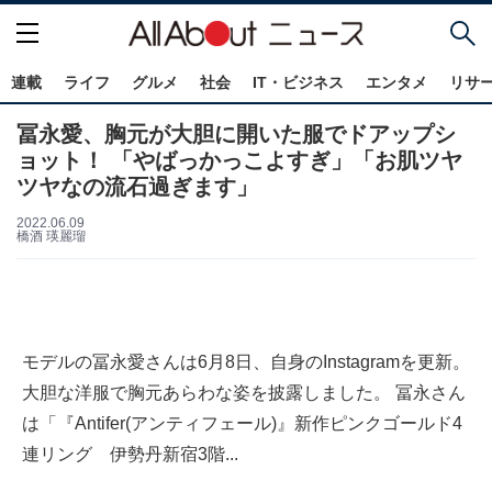
連載
ライフ
グルメ
社会
IT・ビジネス
エンタメ
リサ
冨永愛、胸元が大胆に開いた服でドアップシ
ョット！ 「やばっかっこよすぎ」「お肌ツヤ
ツヤなの流石過ぎます」
2022.06.09
橋酒 瑛麗瑠
モデルの冨永愛さんは6月8日、自身のInstagramを更新。
大胆な洋服で胸元あらわな姿を披露しました。 冨永さん
は「『Antifer(アンティフェール)』新作ピンクゴールド4
連リング 伊勢丹新宿3階...