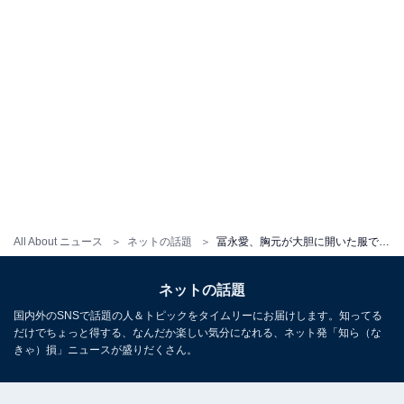
All About ニュース
ネットの話題
冨永愛、胸元が大胆に開いた服でドアップショット！ 「やばっかっこよすぎ」「お肌ツヤツヤなの流石過ぎます」
ネットの話題
国内外のSNSで話題の人＆トピックをタイムリーにお届けします。知ってる
だけでちょっと得する、なんだか楽しい気分になれる、ネット発「知ら（な
きゃ）損」ニュースが盛りだくさん。