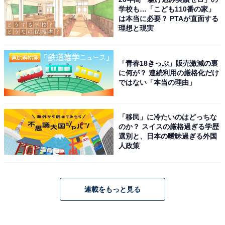
学校も…「こども110番の家」
は本当に必要？ PTAが直面する
理想と現実
「青春18きっぷ」販売激減の裏
に何が？ 連続利用の厳格化だけ
ではない「本当の理由」
「移民」に冷たいのはどっちな
のか？ スイスの厳格過ぎる学歴
選別と、日本の曖昧過ぎる外国
人政策
連載をもっと見る