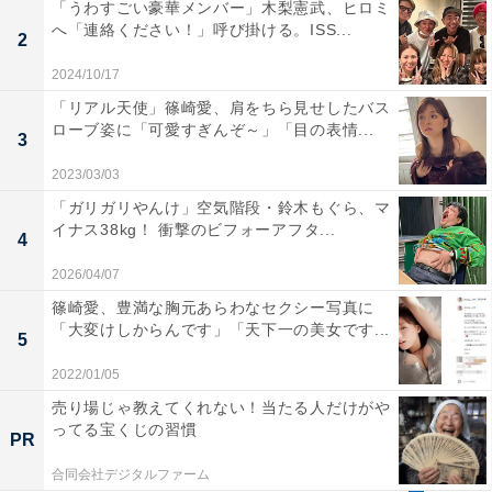
「うわすごい豪華メンバー」木梨憲武、ヒロミ
へ「連絡ください！」呼び掛ける。ISS...
2
2024/10/17
「リアル天使」篠崎愛、肩をちら見せしたバス
ローブ姿に「可愛すぎんぞ～」「目の表情...
3
2023/03/03
「ガリガリやんけ」空気階段・鈴木もぐら、マ
イナス38kg！ 衝撃のビフォーアフタ...
4
2026/04/07
篠崎愛、豊満な胸元あらわなセクシー写真に
「大変けしからんです」「天下一の美女です...
5
2022/01/05
売り場じゃ教えてくれない！当たる人だけがや
ってる宝くじの習慣
PR
合同会社デジタルファーム