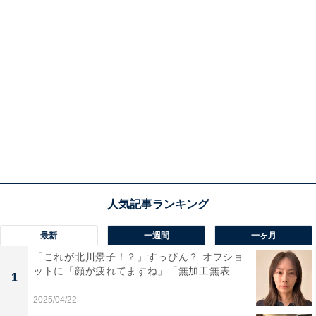
最新
一週間
一ヶ月
「これが北川景子！？」すっぴん？ オフショ
ットに「顔が疲れてますね」「無加工無表...
1
2025/04/22