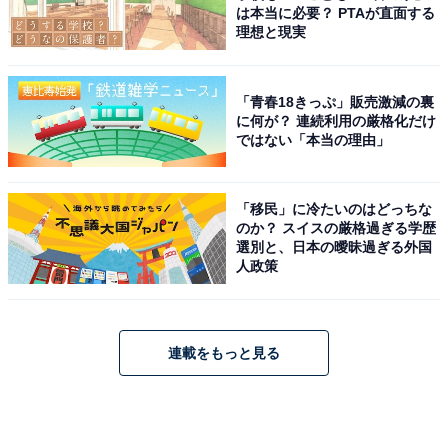
は本当に必要？ PTAが直面する
理想と現実
「青春18きっぷ」販売激減の裏
に何が？ 連続利用の厳格化だけ
ではない「本当の理由」
「移民」に冷たいのはどっちな
のか？ スイスの厳格過ぎる学歴
選別と、日本の曖昧過ぎる外国
人政策
連載をもっと見る