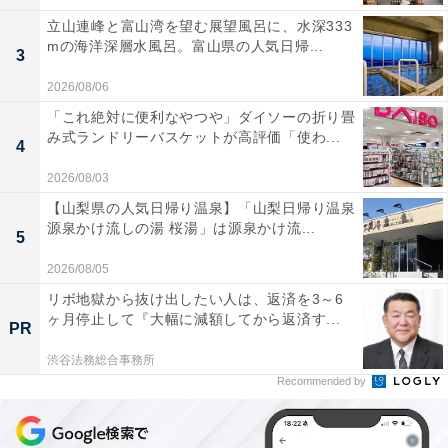
立山連峰と富山湾を望む展望風呂に、水深333
mの海洋深層水風呂。富山県の人気日帰...
3
2026/08/06
「これ絶対に便利なやつや」ダイソーの折り畳
み式ランドリーバスケットが高評価「使わ...
4
2026/08/03
【山梨県の人気日帰り温泉】「山梨日帰り温泉
源泉かけ流しの湯 桜湯」は源泉かけ流...
5
2026/08/05
リボ地獄から抜け出したい人は、返済を3～6
ヶ月停止して『大幅に減額してから返済す...
PR
渋谷法務総合事務所
Recommended by