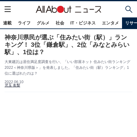
連載
ライフ
グルメ
社会
IT・ビジネス
エンタメ
リサ
神奈川県民が選ぶ「住みたい街（駅）」ラン
キング！ 3位「鎌倉駅」、2位「みなとみらい
駅」、1位は？
大東建託は居住満足度調査を行い、「いい部屋ネット 住みたい街ランキング
2022＜神奈川県版＞」を発表しました。「住みたい街（駅）ランキング」1
位に選ばれたのは？
2022.06.10
児玉 友梨