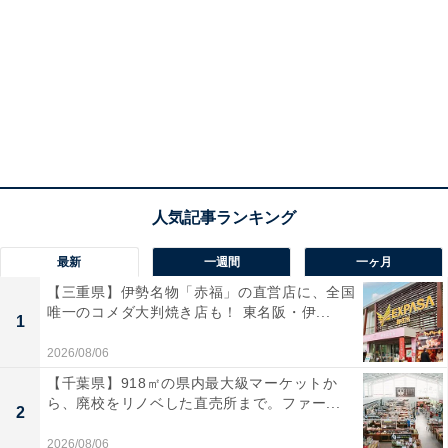
最新
一週間
一ヶ月
【三重県】伊勢名物「赤福」の直営店に、全国
唯一のコメダ大判焼き店も！ 東名阪・伊...
1
2026/08/06
【千葉県】918㎡の県内最大級マーケットか
ら、廃校をリノベした直売所まで。ファー...
2
2026/08/06