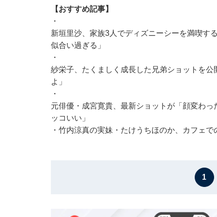
【おすすめ記事】
・
新垣里沙、家族3人でディズニーシーを満喫す
似合い過ぎる」
・
紗栄子、たくましく成長した兄弟ショットを公開
よ」
・
元俳優・成宮寛貴、最新ショットが「顔変わっ
ッコいい」
・
竹内涼真の実妹・たけうちほのか、カフェで
1