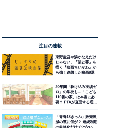
注目の連載
東野圭吾や湊かなえだけ
じゃない、「業と罪」を
描く『映画ちいかわ』か
ら強く連想した映画8選
20年間「駆け込み実績ゼ
ロ」の学校も…「こども
110番の家」は本当に必
要？ PTAが直面する理想
と現実
「青春18きっぷ」販売激
減の裏に何が？ 連続利用
の厳格化だけではない