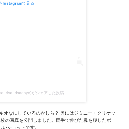
Instagramで見る
risa_risa_risadayo)がシェアした投稿
キオなにしているのかしら？ 奥にはジミニー・クリケッ
1枚の写真を公開しました。両手で伸びた鼻を模したポ
しいショットです。