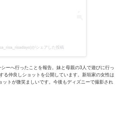
risa_risa_risadayo)がシェアした投稿
ーシーへ行ったことを報告。妹と母親の3人で遊びに行っ
喫する仲良しショットを公開しています。新垣家の女性は
ョットが微笑ましいです。今後もディズニーで撮影され