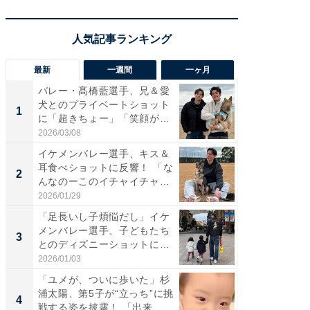
最新
一週間
一ヶ月
バレー・髙橋藍選手、兄＆愛
「さす
犬とのプライベートショット
は」高
1
1
に「超きちょー」「笑顔が見
災地を
れ...
「カ...
2026/03/08
2026/08/0
イケメンバレー選手、キス＆
「え、
耳食べショットに反響！ 「な
芸人、2
2
2
んなのーこのイチャイチャ
エットに
感...
2026/01/29
2026/08/0
「足長いし子煩悩だし」イケ
「脚が
メンバレー選手、子どもたち
横川尚
3
3
とのディズニーショットに
ムキな姿
「か...
刃...
2026/01/03
2026/08/0
「ユメが、ついに歩いた」杉
「脳がバ
浦太陽、第5子が“立っち”に挑
装姿が話
4
4
戦する姿を披露！ 「出来...
のお父さ