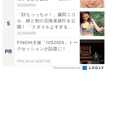
2026/08/04
2026/08/0
「顔ちっっちゃ！」藤田ニコ
「急に
ル、娘と初の北海道旅行を公
る」広
5
5
開！ 「スタイルよすぎる
ョット
よ〜...
た」の..
2026/08/08
2026/08/0
FINCHI主催「IVS2026」トー
【見城徹
クセッションが話題に！
も変わ
PR
PR
FINCHI on GOETHE
FINCHI o
Recommended by