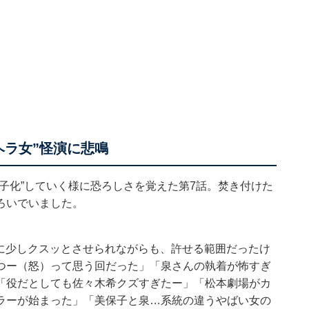
ヘラ女”怪演に悲鳴
子化”していく様に恐ろしさを覚えた第7話。焚き付けた
ろいでいました。
らせに少しクスッとさせられながらも、許せる範囲だったけ
つー（怒）って思う回だった」「泉さんの執着が怖すぎ
「役だとしても佐々木希クズすぎたー」「松本劇場がカ
ラーが始まった」「美保子と泉…系統の違うやばい女の