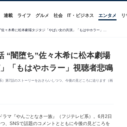
連載
ライフ
グルメ
社会
IT・ビジネス
エンタメ
リ
『やんごとなき一族』第7話 “闇堕ち”佐々木希に松本劇場タジタジ「やばい女の共演」「もはやホラー」視聴者悲鳴
 “闇堕ち”佐々木希に松本劇場
」「もはやホラー」視聴者悲鳴
系）第7話のストーリーをおさらいしつつ、今後の見どころに迫ります（画
ドラマ『やんごとなき一族』（フジテレビ系）。6月2日
つ、SNSで話題のコメントとともに今後の見どころを