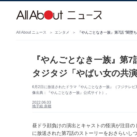
All About ニュース
エンタメ
『やんごとなき一族』第7話
タジタジ「やばい女の共演
6月2日に放送されたドラマ『やんごとなき一族』（フジテレビ
像出典：『やんごとなき一族』公式サイト）。
2022.06.03
地子給 奈穂
昼ドラ顔負けの演出とキャストの怪演が注目の
に放送された第7話のストーリーをおさらいしつ