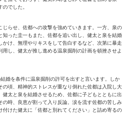
すのでした。
こじらせ、佐都への攻撃を強めていきます。一方、泉の
と知った圭一もまた、佐都を追い出し、健太と泉を結婚
しかけ、無理やりキスをして告白するなど、次第に暴走
利用し、健太が推し進める温泉掘削の計画を頓挫させよ
の結婚を条件に温泉掘削の許可を出すと言います。しか
その頃、精神的ストレスが重なり倒れた佐都は入院し大
、健太と泉を結婚させるため、佐都に子どもとともに出
その時、良恵が割って入り反論。涙を流す佐都の苦しみ
け付けた健太に「佐都と別れてください」と詰め寄るの