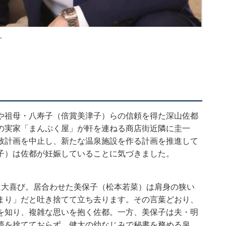
ト
や祖母・八寿子（倍賞美津子）らの信頼を得た深山佐都
の実家「まんぷく屋」が軒を連ねる商店街近隣に圭一
致計画を中止し、新たな温泉施設を作る計画を推進して
子）は佐都が妊娠していることに気づきました。
に大喜び。居合わせた美保子（松本若菜）は肩身の狭い
まり」だと吐き捨てて立ち去ります。その言葉どおり、
を知り、複雑な思いを抱く佐都。一方、美保子は夫・明
夢を捨てておらず、健太の幼なじみで秘書を務める泉