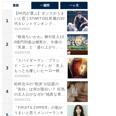
最新
一週間
一ヶ月
【40代が選ぶ】ダンスがうま
【40代
いと思うSTARTO社所属の30
いと思う
1
1
代タレントランキング...
代タレン
2026/08/02
2026/08/0
『映画ちいかわ』興行収入10
なぜK-
0億円到達は確実か。今後の
は「1位
2
2
「失速」と「盛り上がり」
のか？ 
が...
2026/07/28
2026/07/3
『スパイダーマン：ブラン
『スパ
ド・ニュー・デイ』が「史上
ド・ニ
3
3
もっとも優しいヒーロー映
もっと
画」に...
画」に..
2026/08/01
2026/08/0
松村北斗の“怪演”が話題の
最終回
『告白』は何が面白い？ 狂気
ドラマ」
4
4
の主人公がなぜか“純真な青...
VANT』
2026/07/23
2026/07/3
「FRUITS ZIPPER」の歌が
ワケあ
うまいと思うメンバーランキ
マ『フ
5
5