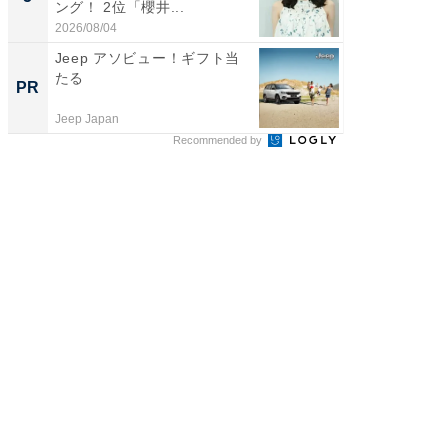
ング！ 2位「櫻井...
演技連発
の...
2026/08/04
2026/08/0
Jeep アソビュー！ギフト当
すべて
たる
るその
PR
PR
Jeep Japan
COCO VIL
Recommended by