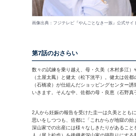
画像出典：フジテレビ『やんごとなき一族』
公式サイ
第7話のおさらい
数々の試練を乗り越え、母・久美（木村多江）
（土屋太鳳）と健太（松下洸平）。健太は佐都
（石橋凌）が仕組んだショッピングセンター誘
いきます。そんな中、佐都の母・良恵（石野真
2人から妊娠の報告を受けた圭一は久美ととも
思いをしつつも、佐都に「これからが地獄の始
深山家での出産には様々なしきたりがあること
人（尾上松也）を後継者深山家の跡取りにする