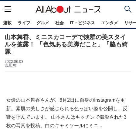
連載
ライフ
グルメ
社会
IT・ビジネス
エンタメ
リサ
山本舞香、ミニスカコーデで抜群の美スタイ
ルを披露！ 「色気ある美脚だこと」「脇も綺
麗」
2022.06.03
吉原 悠一
女優の山本舞香さんが、6月2日に自身のInstagramを更
新。素肌の美しさが感じられる色っぽい姿を公開し、反
響を呼んでいます。 山本さんはキッチンで撮影された3
枚の写真を投稿。白のキャミソールにミニ...