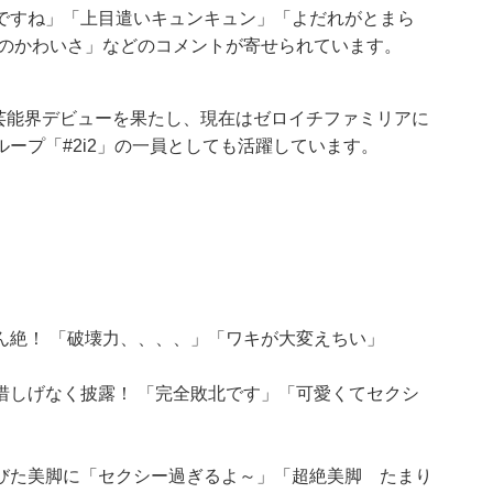
ですね」「上目遣いキュンキュン」「よだれがとまら
このかわいさ」などのコメントが寄せられています。
て芸能界デビューを果たし、現在はゼロイチファミリアに
ープ「#2i2」の一員としても活躍しています。
ん絶！ 「破壊力、、、、」「ワキが大変えちい」
惜しげなく披露！ 「完全敗北です」「可愛くてセクシ
びた美脚に「セクシー過ぎるよ～」「超絶美脚 たまり