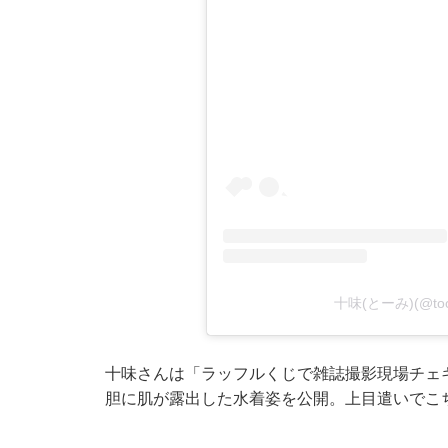
十味(とーみ)(@to
十味さんは「ラッフルくじで雑誌撮影現場チェ
胆に肌が露出した水着姿を公開。上目遣いでこ