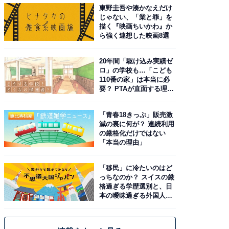
東野圭吾や湊かなえだけ
じゃない、「業と罪」を
描く『映画ちいかわ』か
ら強く連想した映画8選
20年間「駆け込み実績ゼ
ロ」の学校も…「こども
110番の家」は本当に必
要？ PTAが直面する理想
と現実
「青春18きっぷ」販売激
減の裏に何が？ 連続利用
の厳格化だけではない
「本当の理由」
「移民」に冷たいのはど
っちなのか？ スイスの厳
格過ぎる学歴選別と、日
本の曖昧過ぎる外国人政
策