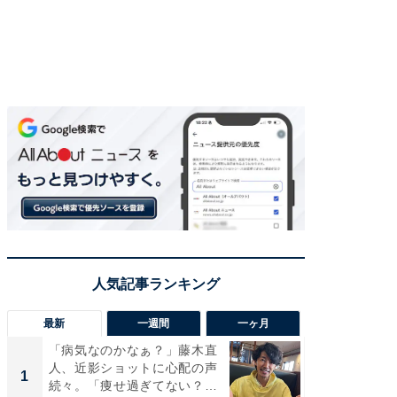
最新
一週間
一ヶ月
「病気なのかなぁ？」藤木直
「さす
人、近影ショットに心配の声
は」高
1
1
続々。「痩せ過ぎてない？」
災地を