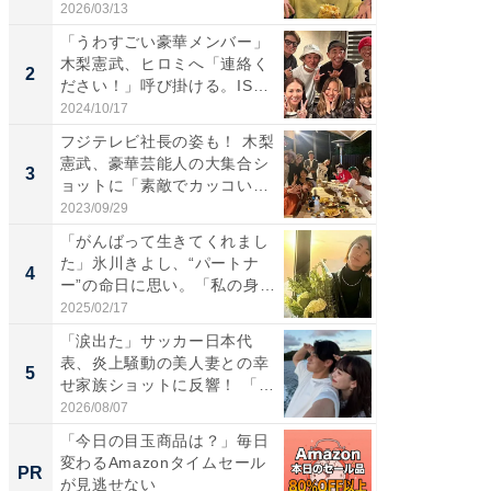
「...
「カ...
2026/03/13
2026/08/0
「うわすごい豪華メンバー」
「女の
木梨憲武、ヒロミへ「連絡く
介、バ
2
2
ださい！」呼び掛ける。IS
らのプレ
S...
愛...
2024/10/17
2026/08/0
フジテレビ社長の姿も！ 木梨
「脚が
憲武、豪華芸能人の大集合シ
横川尚
3
3
ョットに「素敵でカッコい
ムキな姿
い...
刃...
2023/09/29
2026/08/0
「がんばって生きてくれまし
「え、
た」氷川きよし、“パートナ
芸人、2
4
4
ー”の命日に思い。「私の身
エットに
体...
2025/02/17
2026/08/0
「涙出た」サッカー日本代
「脳がバ
表、炎上騒動の美人妻との幸
装姿が話
5
5
せ家族ショットに反響！ 「最
のお父さ
高...
2026/08/07
2026/08/0
「今日の目玉商品は？」毎日
「え、
変わるAmazonタイムセール
の？」8
PR
PR
が見逃せない
場！Ama