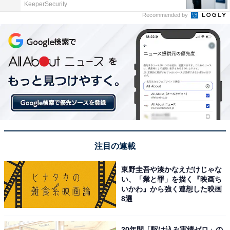
KeeperSecurity
Recommended by
注目の連載
東野圭吾や湊かなえだけじゃな
い、「業と罪」を描く『映画ち
いかわ』から強く連想した映画
8選
20年間「駆け込み実績ゼロ」の