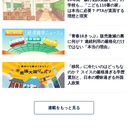
学校も…「こども110番の家」
は本当に必要？ PTAが直面する
理想と現実
「青春18きっぷ」販売激減の裏
に何が？ 連続利用の厳格化だけ
ではない「本当の理由」
「移民」に冷たいのはどっちな
のか？ スイスの厳格過ぎる学歴
選別と、日本の曖昧過ぎる外国
人政策
連載をもっと見る