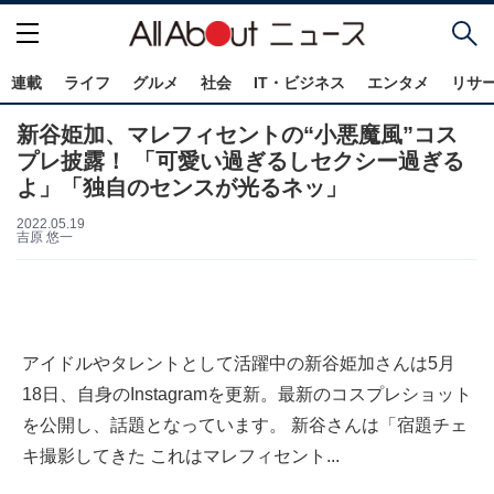
連載
ライフ
グルメ
社会
IT・ビジネス
エンタメ
リサ
新谷姫加、マレフィセントの“小悪魔風”コス
プレ披露！ 「可愛い過ぎるしセクシー過ぎる
よ」「独自のセンスが光るネッ」
2022.05.19
吉原 悠一
アイドルやタレントとして活躍中の新谷姫加さんは5月
18日、自身のInstagramを更新。最新のコスプレショット
を公開し、話題となっています。 新谷さんは「宿題チェ
キ撮影してきた これはマレフィセント...