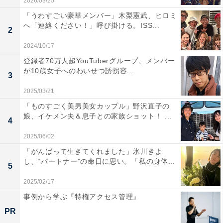
2026/03/25
「うわすごい豪華メンバー」木梨憲武、ヒロミ
へ「連絡ください！」呼び掛ける。ISS...
2
2024/10/17
登録者70万人超YouTuberグループ、メンバー
が10歳女子へのわいせつ誘拐容...
3
2025/03/21
「ものすごく美男美女カップル」野沢直子の
娘、イケメン夫＆息子との家族ショット！ ...
4
2025/06/02
「がんばって生きてくれました」氷川きよ
し、“パートナー”の命日に思い。「私の身体...
5
2025/02/17
事例から学ぶ『特権アクセス管理』
PR