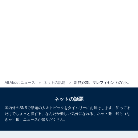
All About ニュース
ネットの話題
新谷姫加、マレフィセントの“小悪魔風”コスプレ披露！ 「可愛い過ぎるしセクシー過ぎるよ」「独自のセンスが光るネッ」
ネットの話題
国内外のSNSで話題の人＆トピックをタイムリーにお届けします。知ってる
だけでちょっと得する、なんだか楽しい気分になれる、ネット発「知ら（な
きゃ）損」ニュースが盛りだくさん。