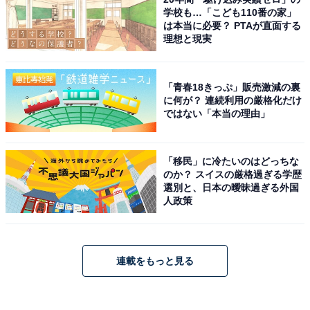
学校も…「こども110番の家」
は本当に必要？ PTAが直面する
理想と現実
「青春18きっぷ」販売激減の裏
に何が？ 連続利用の厳格化だけ
ではない「本当の理由」
「移民」に冷たいのはどっちな
のか？ スイスの厳格過ぎる学歴
選別と、日本の曖昧過ぎる外国
人政策
連載をもっと見る