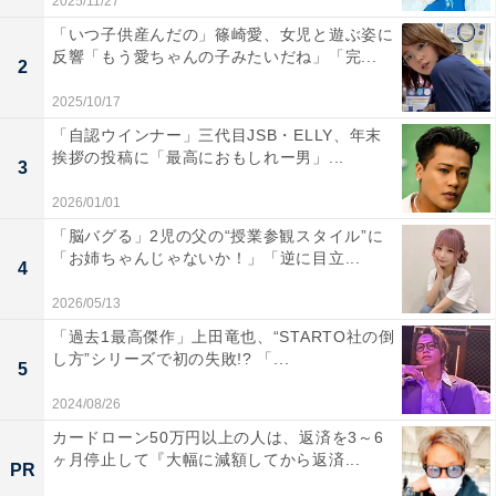
2025/11/27
「いつ子供産んだの」篠崎愛、女児と遊ぶ姿に
反響「もう愛ちゃんの子みたいだね」「完...
2
2025/10/17
「自認ウインナー」三代目JSB・ELLY、年末
挨拶の投稿に「最高におもしれー男」...
3
2026/01/01
「脳バグる」2児の父の“授業参観スタイル”に
「お姉ちゃんじゃないか！」「逆に目立...
4
2026/05/13
「過去1最高傑作」上田竜也、“STARTO社の倒
し方”シリーズで初の失敗!? 「...
5
2024/08/26
カードローン50万円以上の人は、返済を3～6
ヶ月停止して『大幅に減額してから返済...
PR