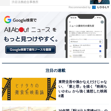
渋谷法務総合事務所
Recommended by
注目の連載
東野圭吾や湊かなえだけじゃな
い、「業と罪」を描く『映画ち
いかわ』から強く連想した映画
8選
20年間「駆け込み実績ゼロ」の