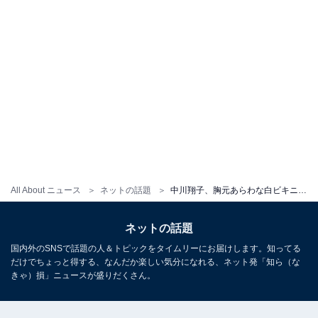
All About ニュース
ネットの話題
中川翔子、胸元あらわな白ビキニ姿に「パーフェクト!!かわいい!!」「素晴らしい谷間です」と大反響！
ネットの話題
国内外のSNSで話題の人＆トピックをタイムリーにお届けします。知ってる
だけでちょっと得する、なんだか楽しい気分になれる、ネット発「知ら（な
きゃ）損」ニュースが盛りだくさん。