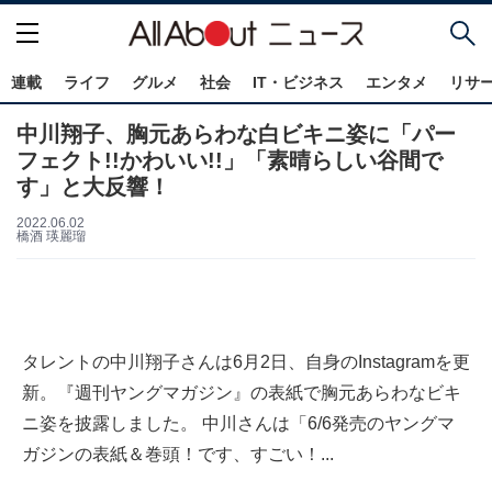
連載
ライフ
グルメ
社会
IT・ビジネス
エンタメ
リサ
中川翔子、胸元あらわな白ビキニ姿に「パー
フェクト!!かわいい!!」「素晴らしい谷間で
す」と大反響！
2022.06.02
橋酒 瑛麗瑠
タレントの中川翔子さんは6月2日、自身のInstagramを更
新。『週刊ヤングマガジン』の表紙で胸元あらわなビキ
ニ姿を披露しました。 中川さんは「6/6発売のヤングマ
ガジンの表紙＆巻頭！です、すごい！...