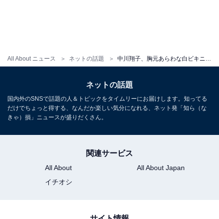
All About ニュース
ネットの話題
中川翔子、胸元あらわな白ビキニ姿に「パーフェクト!!かわいい!!」「素晴らしい谷間です」と大反響！
ネットの話題
国内外のSNSで話題の人＆トピックをタイムリーにお届けします。知ってる
だけでちょっと得する、なんだか楽しい気分になれる、ネット発「知ら（な
きゃ）損」ニュースが盛りだくさん。
関連サービス
All About
All About Japan
イチオシ
サイト情報