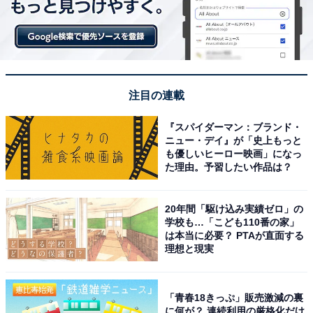
注目の連載
『スパイダーマン：ブランド・
ニュー・デイ』が「史上もっと
も優しいヒーロー映画」になっ
た理由。予習したい作品は？
20年間「駆け込み実績ゼロ」の
学校も…「こども110番の家」
は本当に必要？ PTAが直面する
理想と現実
「青春18きっぷ」販売激減の裏
に何が？ 連続利用の厳格化だけ