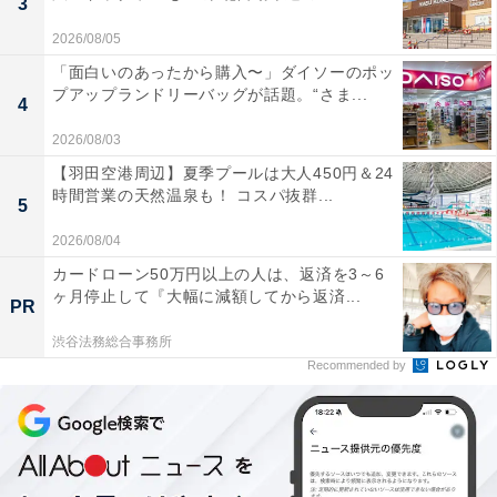
3
2026/08/05
「面白いのあったから購入〜」ダイソーのポッ
プアップランドリーバッグが話題。“さま...
4
2026/08/03
【羽田空港周辺】夏季プールは大人450円＆24
時間営業の天然温泉も！ コスパ抜群...
5
2026/08/04
カードローン50万円以上の人は、返済を3～6
ヶ月停止して『大幅に減額してから返済...
PR
渋谷法務総合事務所
Recommended by