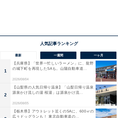
最新
一週間
一ヶ月
【兵庫県】「世界一忙しいラーメン」に、龍野
の城下町を再現したSAも。山陽自動車道...
1
2026/08/04
【山梨県の人気日帰り温泉】「山梨日帰り温泉
源泉かけ流しの湯 桜湯」は源泉かけ流...
2
2026/08/05
【栃木県】アウトレット近くのSAに、600㎡の
広々ドッグランも！ 東北自動車道の...