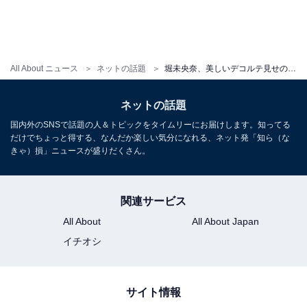
All About ニュース
ネットの話題
堀未央奈、美しいデコルテ見せの肩出し衣装姿に「超ウルトラ美人」「鎖骨きれい」の声
ネットの話題
国内外のSNSで話題の人＆トピックをタイムリーにお届けします。知ってる
だけでちょっと得する、なんだか楽しい気分になれる、ネット発「知ら（な
きゃ）損」ニュースが盛りだくさん。
関連サービス
All About
All About Japan
イチオシ
サイト情報