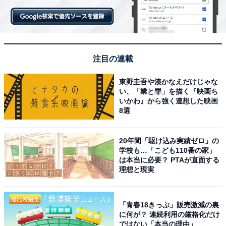
注目の連載
東野圭吾や湊かなえだけじゃな
い、「業と罪」を描く『映画ち
いかわ』から強く連想した映画
8選
20年間「駆け込み実績ゼロ」の
学校も…「こども110番の家」
は本当に必要？ PTAが直面する
理想と現実
「青春18きっぷ」販売激減の裏
に何が？ 連続利用の厳格化だけ
ではない「本当の理由」