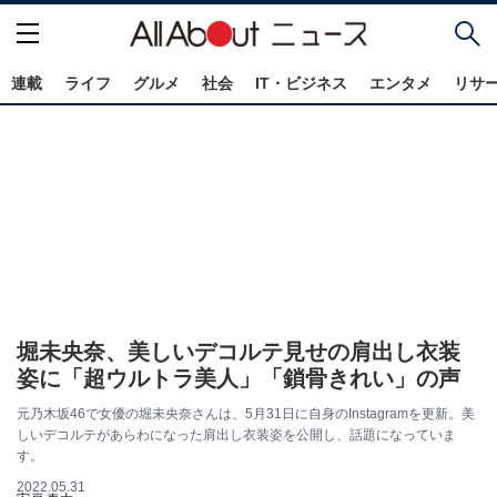
連載
ライフ
グルメ
社会
IT・ビジネス
エンタメ
リサ
堀未央奈、美しいデコルテ見せの肩出し衣装
姿に「超ウルトラ美人」「鎖骨きれい」の声
元乃木坂46で女優の堀未央奈さんは、5月31日に自身のInstagramを更新。美
しいデコルテがあらわになった肩出し衣装姿を公開し、話題になっていま
す。
2022.05.31