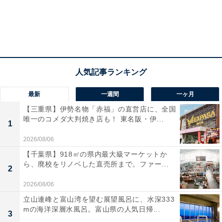
最新
一週間
一ヶ月
【三重県】伊勢名物「赤福」の直営店に、全国
唯一のコメダ大判焼き店も！ 東名阪・伊...
1
2026/08/06
【千葉県】918㎡の県内最大級マーケットか
ら、廃校をリノベした直売所まで。ファー...
2
2026/08/06
立山連峰と富山湾を望む展望風呂に、水深333
mの海洋深層水風呂。富山県の人気日帰...
3