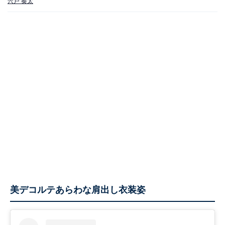
宍戸 奏太
美デコルテあらわな肩出し衣装姿