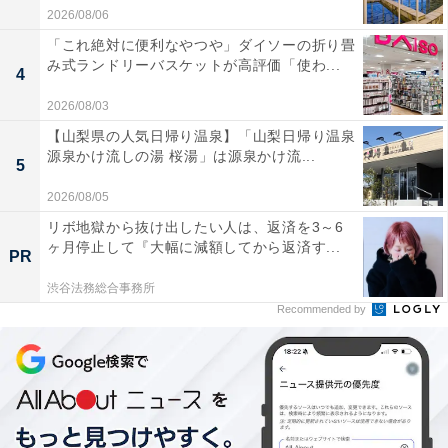
2026/08/06
「これ絶対に便利なやつや」ダイソーの折り畳
み式ランドリーバスケットが高評価「使わ...
4
2026/08/03
【山梨県の人気日帰り温泉】「山梨日帰り温泉
源泉かけ流しの湯 桜湯」は源泉かけ流...
5
2026/08/05
リボ地獄から抜け出したい人は、返済を3～6
ヶ月停止して『大幅に減額してから返済す...
PR
渋谷法務総合事務所
Recommended by