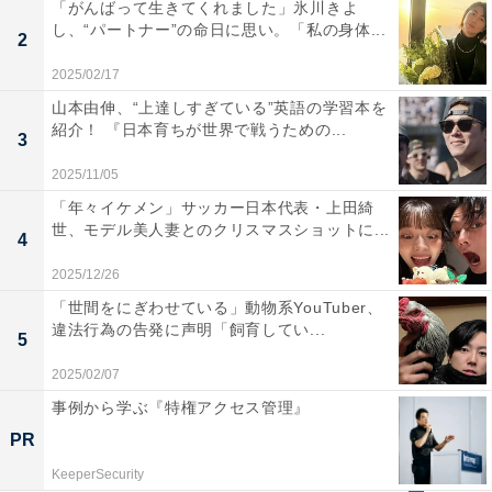
「がんばって生きてくれました」氷川きよ
し、“パートナー”の命日に思い。「私の身体...
2
2025/02/17
山本由伸、“上達しすぎている”英語の学習本を
紹介！ 『日本育ちが世界で戦うための...
3
2025/11/05
「年々イケメン」サッカー日本代表・上田綺
世、モデル美人妻とのクリスマスショットに...
4
2025/12/26
「世間をにぎわせている」動物系YouTuber、
違法行為の告発に声明「飼育してい...
5
2025/02/07
事例から学ぶ『特権アクセス管理』
PR
KeeperSecurity