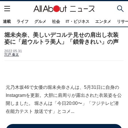
連載
ライフ
グルメ
社会
IT・ビジネス
エンタメ
リサ
堀未央奈、美しいデコルテ見せの肩出し衣装
姿に「超ウルトラ美人」「鎖骨きれい」の声
2022.05.31
宍戸 奏太
元乃木坂46で女優の堀未央奈さんは、5月31日に自身の
Instagramを更新。大胆に肩周りが露出された衣装姿を公
開しました。 堀さんは「今日20:00〜」「フジテレビ潜
在能力テスト 放送です」とコメ...