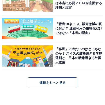
は本当に必要？ PTAが直面する
理想と現実
「青春18きっぷ」販売激減の裏
に何が？ 連続利用の厳格化だけ
ではない「本当の理由」
「移民」に冷たいのはどっちな
のか？ スイスの厳格過ぎる学歴
選別と、日本の曖昧過ぎる外国
人政策
連載をもっと見る