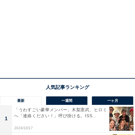
最新
一週間
一ヶ月
「うわすごい豪華メンバー」木梨憲武、ヒロミ
へ「連絡ください！」呼び掛ける。ISS...
1
2024/10/17