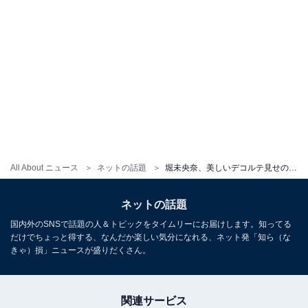
All About ニュース
ネットの話題
堀未央奈、美しいデコルテ見せの肩出し衣装姿に「超ウルトラ美人」「鎖骨きれい」の声
ネットの話題
国内外のSNSで話題の人＆トピックをタイムリーにお届けします。知ってる
だけでちょっと得する、なんだか楽しい気分になれる、ネット発「知ら（な
きゃ）損」ニュースが盛りだくさん。
関連サービス