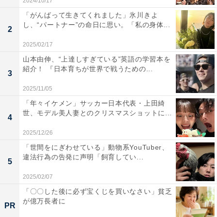
2024/10/17
「がんばって生きてくれました」氷川きよ
し、“パートナー”の命日に思い。「私の身体...
2
2025/02/17
山本由伸、“上達しすぎている”英語の学習本を
紹介！ 『日本育ちが世界で戦うための...
3
2025/11/05
「年々イケメン」サッカー日本代表・上田綺
世、モデル美人妻とのクリスマスショットに...
4
2025/12/26
「世間をにぎわせている」動物系YouTuber、
違法行為の告発に声明「飼育してい...
5
2025/02/07
「〇〇した後に必ず宝くじを買いなさい」貧乏
が億万長者に
PR