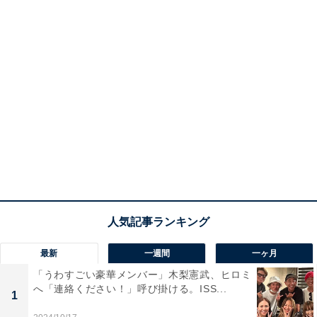
最新
一週間
一ヶ月
「うわすごい豪華メンバー」木梨憲武、ヒロミ
へ「連絡ください！」呼び掛ける。ISS...
1