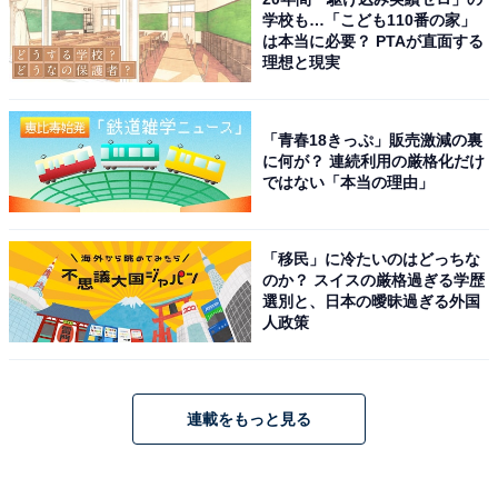
学校も…「こども110番の家」
は本当に必要？ PTAが直面する
理想と現実
「青春18きっぷ」販売激減の裏
に何が？ 連続利用の厳格化だけ
ではない「本当の理由」
「移民」に冷たいのはどっちな
のか？ スイスの厳格過ぎる学歴
選別と、日本の曖昧過ぎる外国
人政策
連載をもっと見る