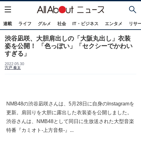
連載
ライフ
グルメ
社会
IT・ビジネス
エンタメ
リサ
渋谷凪咲、大胆肩出しの「大阪丸出し」衣装
姿を公開！ 「色っぽい」「セクシーでかわい
すぎる」
2022.05.30
宍戸 奏太
NMB48の渋谷凪咲さんは、5月28日に自身のInstagramを
更新。肩回りを大胆に露出した衣装姿を公開しました。
渋谷さんは、NMB48として同日に生放送された大型音楽
特番『カミオト‐上方音祭‐』...