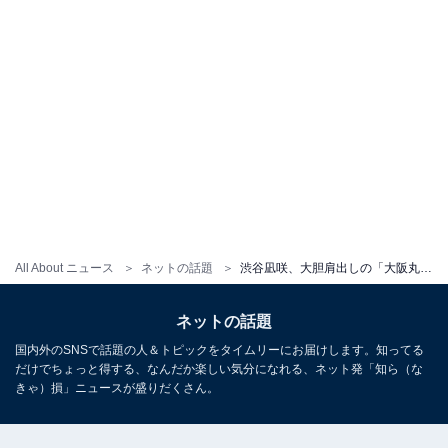
All About ニュース
ネットの話題
渋谷凪咲、大胆肩出しの「大阪丸出し」衣装姿を公開！ 「色っぽい」「セクシーでかわいすぎる」
ネットの話題
国内外のSNSで話題の人＆トピックをタイムリーにお届けします。知ってる
だけでちょっと得する、なんだか楽しい気分になれる、ネット発「知ら（な
きゃ）損」ニュースが盛りだくさん。