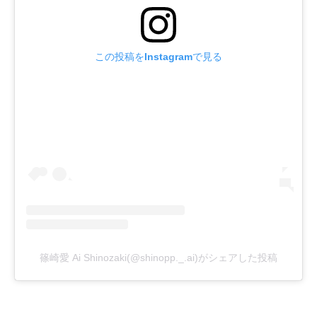
この投稿をInstagramで見る
篠崎愛 Ai Shinozaki(@shinopp._.ai)がシェアした投稿