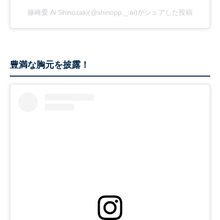
篠崎愛 Ai Shinozaki(@shinopp._.ai)がシェアした投稿
豊満な胸元を披露！