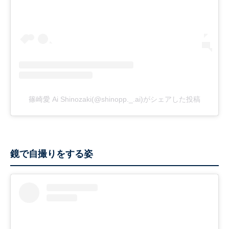
篠崎愛 Ai Shinozaki(@shinopp._.ai)がシェアした投稿
鏡で自撮りをする姿