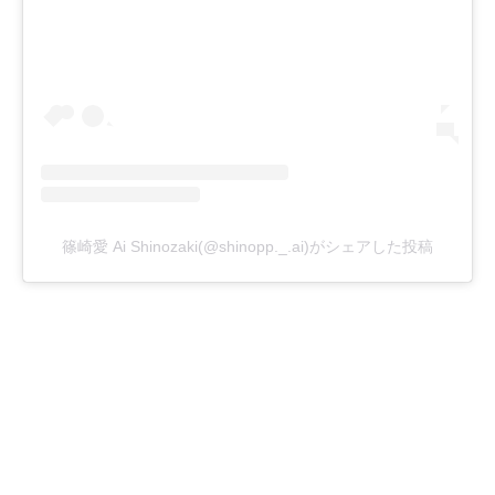
篠崎愛 Ai Shinozaki(@shinopp._.ai)がシェアした投稿