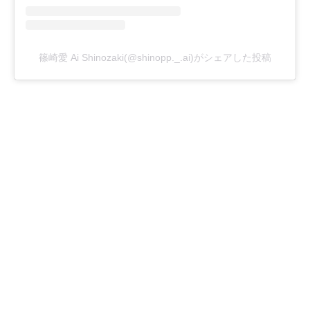
篠崎愛 Ai Shinozaki(@shinopp._.ai)がシェアした投稿