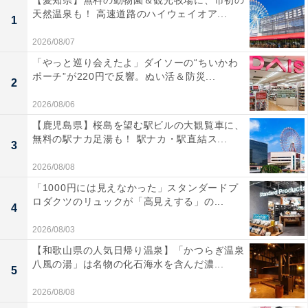
天然温泉も！ 高速道路のハイウェイオア...
1
2026/08/07
「やっと巡り会えたよ」ダイソーの“ちいかわ
ポーチ”が220円で反響。ぬい活＆防災...
2
2026/08/06
【鹿児島県】桜島を望む駅ビルの大観覧車に、
無料の駅ナカ足湯も！ 駅ナカ・駅直結ス...
3
2026/08/08
「1000円には見えなかった」スタンダードプ
ロダクツのリュックが「高見えする」の...
4
2026/08/03
【和歌山県の人気日帰り温泉】「かつらぎ温泉
八風の湯」は名物の化石海水を含んだ濃...
5
2026/08/08