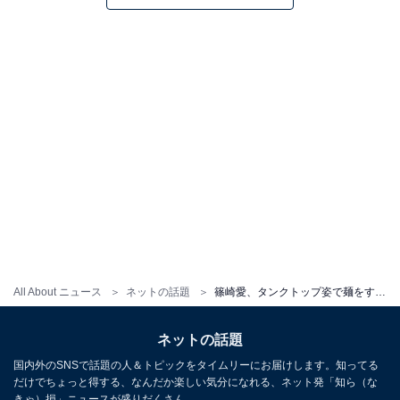
All About ニュース
ネットの話題
篠崎愛、タンクトップ姿で麺をすする動画に「ちゅるちゅるタイムかわゆい」
ネットの話題
国内外のSNSで話題の人＆トピックをタイムリーにお届けします。知ってる
だけでちょっと得する、なんだか楽しい気分になれる、ネット発「知ら（な
きゃ）損」ニュースが盛りだくさん。