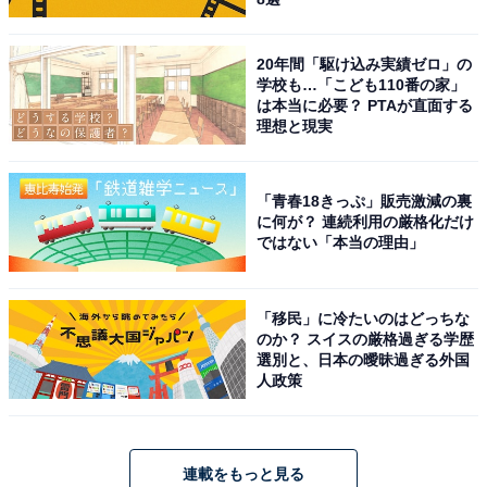
20年間「駆け込み実績ゼロ」の
学校も…「こども110番の家」
は本当に必要？ PTAが直面する
理想と現実
「青春18きっぷ」販売激減の裏
に何が？ 連続利用の厳格化だけ
ではない「本当の理由」
「移民」に冷たいのはどっちな
のか？ スイスの厳格過ぎる学歴
選別と、日本の曖昧過ぎる外国
人政策
連載をもっと見る