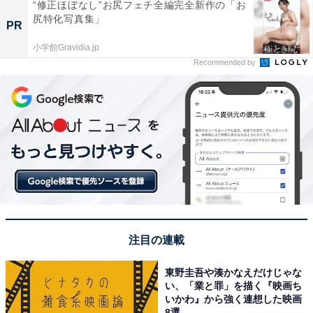
“修正ほぼなし”お尻フェチ全編完全新作の「お
尻特化写真集」
PR
小学館Gravidia.jp
Recommended by
注目の連載
東野圭吾や湊かなえだけじゃな
い、「業と罪」を描く『映画ち
いかわ』から強く連想した映画
8選