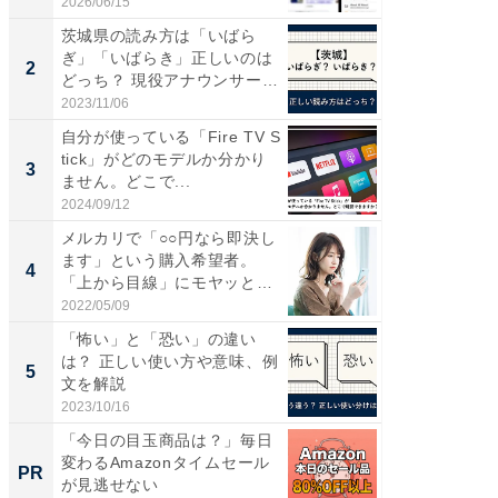
道...
2026/06/15
2026/08/0
茨城県の読み方は「いばら
【三重
ぎ」「いばらき」正しいのは
の直営
2
2
どっち？ 現役アナウンサーが
ダ大判焼
解...
伊...
2023/11/06
2026/08/0
自分が使っている「Fire TV S
【千葉県
tick」がどのモデルか分かり
級マー
3
3
ません。どこで...
ノベし
ー...
2024/09/12
2026/08/0
メルカリで「○○円なら即決し
ステラ
ます」という購入希望者。
詰め放題
4
4
「上から目線」にモヤッとす
00円で「
る
2022/05/09
2026/08/0
「怖い」と「恐い」の違い
立山連
は？ 正しい使い方や意味、例
風呂に、
5
5
文を解説
層水風
帰...
2023/10/16
2026/08/0
「今日の目玉商品は？」毎日
Amaz
変わるAmazonタイムセール
0%OF
PR
PR
が見逃せない