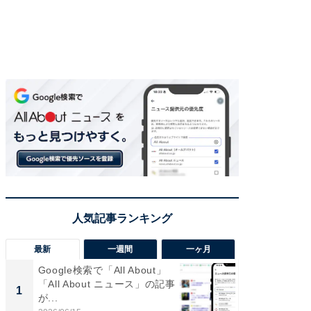
最新
一週間
一ヶ月
Google検索で「All About」
【兵庫
「All About ニュース」の記事
ーメン
1
1
が...
再現した