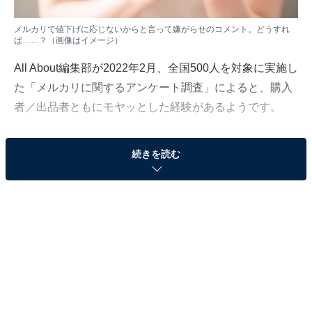
メルカリで値下げに応じないからと言って嫌がらせのコメント。どうすれ
ば……？（画像はイメージ）
All About編集部が2022年2月、全国500人を対象に実施し
た「メルカリに関するアンケート調査」によると、購入
者／出品者ともにモヤッとした経験があるようです。
続きを読む
今回はその中から、「値下げのトラブル」について、ネ
ットオークション暦18年、フリマアプリ歴8年以上の専
門家で「All About」メルカリの使い方ガイドの川崎さち
えが解説します。
値下げをするかどうかは、出品者次第