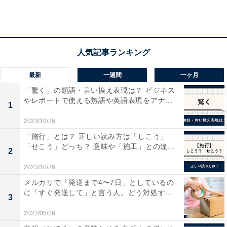
最新
一週間
一ヶ月
「驚く」の類語・言い換え表現は？ ビジネス
やレポートで使える熟語や英語表現をアナ...
1
食い下がるユーザーもいるけれど……
2023/10/26
「施行」とは？ 正しい読み方は「しこう」
値下げを断ったとしても、食い下がってくるユーザーも
「せこう」どっち？ 意味や「施工」との違...
2
います。それだけその商品が欲しいと思っているのです
が、コメントの内容が出品者に対する嫌がらせのように
2023/10/26
なってしまうのは問題です。例えばブランド品の場合に
メルカリで「発送まで4〜7日」としているの
に「すぐ発送して」と言う人。どう対処す...
は「偽物ですよね？」といったコメントです。こんなコ
3
メントがあったら出品者もカチンとしますが、下手に応
2022/05/26
戦しない方が良いでしょう。