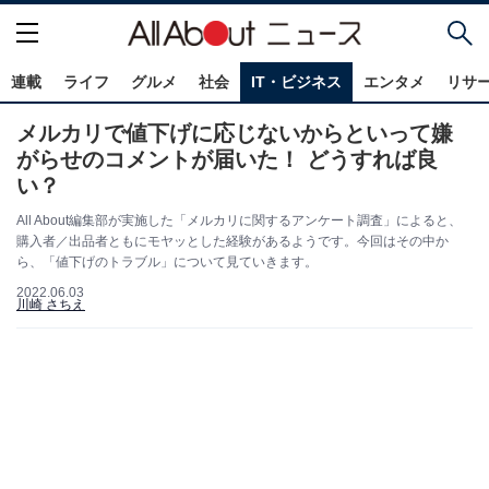
連載
ライフ
グルメ
社会
IT・ビジネス
エンタメ
リサ
メルカリで値下げに応じないからといって嫌
がらせのコメントが届いた！ どうすれば良
い？
All About編集部が実施した「メルカリに関するアンケート調査」によると、
購入者／出品者ともにモヤッとした経験があるようです。今回はその中か
ら、「値下げのトラブル」について見ていきます。
2022.06.03
川崎 さちえ