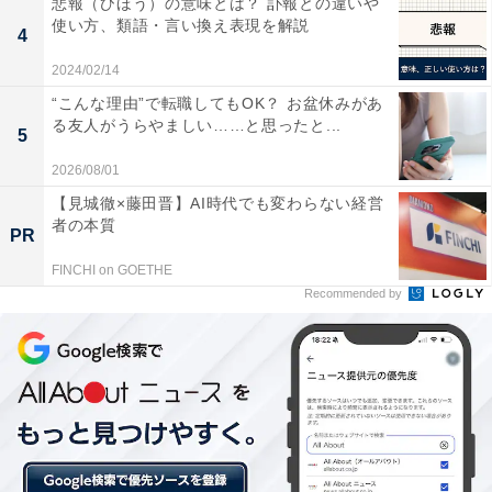
悲報（ひほう）の意味とは？ 訃報との違いや
使い方、類語・言い換え表現を解説
4
2024/02/14
“こんな理由”で転職してもOK？ お盆休みがあ
る友人がうらやましい……と思ったと...
5
2026/08/01
【見城徹×藤田晋】AI時代でも変わらない経営
者の本質
PR
FINCHI on GOETHE
Recommended by
応戦しない方が良い理由
嫌がらせのコメントは、スルーするに限ります。応戦す