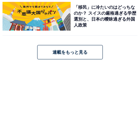
ありません。そしてそのユーザーをブロックです。ブロ
「移民」に冷たいのはどっちな
のか？ スイスの厳格過ぎる学歴
ックすればコメントができなくなります（他に、いいね
選別と、日本の曖昧過ぎる外国
やフォロー、購入もできません）。
人政策
メルカリ事務局に報告する
連載をもっと見る
メルカリの禁止行為
の中には、「他のユーザーのプライ
バシーを侵害したり、名誉を毀損したり、精神的損害を
与えること」があります。嫌がらせのコメントは、これ
に該当する可能性があるので、メルカリ事務局に報告を
しましょう。状況によっては、コメントをしたユーザー
にペナルティがあるかも知れません。
嫌がらせのコメントにカチンとくれば、ついつい応戦し