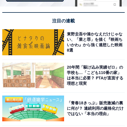
れば相手もカチンとくるので、さらにヒートアップして
しまう可能性が高いからです。またコメントは他のユー
注目の連載
ザーも見ることができるので、そのバトルが丸見えにな
ってしまうことも理由の1つ。
東野圭吾や湊かなえだけじゃな
い、「業と罪」を描く『映画ち
いかわ』から強く連想した映画
8選
コメントでケンカのようになると、出品者に対してもあ
まり良い印象がなくなってしまいますよね。そうすると
20年間「駆け込み実績ゼロ」の
他のユーザーも購入を控えるようになるという悪循環が
学校も…「こども110番の家」
起きてしまうのです。
は本当に必要？ PTAが直面する
理想と現実
コメントを削除して、ブロックする
「青春18きっぷ」販売激減の裏
に何が？ 連続利用の厳格化だけ
ではない「本当の理由」
嫌がらせのコメントが来たならば、それを削除しましょ
う。そうすれば、他のユーザーがコメントを見ることは