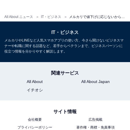
たくなるのは分かります。でも「反応しない」が鉄則で
す。そしてブロックや事務局に通報をして、機械的に対
All About ニュース
IT・ビジネス
メルカリで値下げに応じないからといって嫌がらせのコメントが届いた！ どうすれば良い？
処していきましょう。
IT・ビジネス
メルカリやLINEなど人気スマホアプリの使い方、今さら聞けないビジネスマ
ナーや転職に関する話題など、若手からベテランまで、ビジネスパーソンに
【おすすめ記事】
役立つ情報を分かりやすく解説します。
・
メルカリで購入後に「メルカリ便」から「普通郵便」に
関連サービス
変更してと言われた。出品者にデメリットの方が多い!?
All About
All About Japan
・
イチオシ
メルカリで「発送まで4〜7日」としているのに「すぐ発
送して」と言う人。どう対処する？
・
サイト情報
メルカリで買った商品の梱包が厳重すぎる。「過剰梱包
会社概要
広告掲載
しないで値下げして」と思うのは私だけ!?
プライバシーポリシー
著作権・商標・免責事項