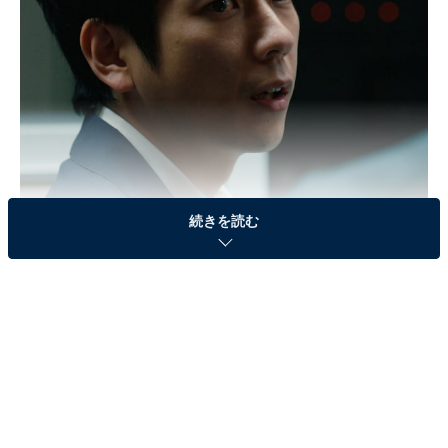
続きを読む
画像出典：TBS『マイファミリー』
公式サイト
第7話のおさらい
阿久津（松本幸四郎）の娘・実咲（凛美）を誘拐し身代
金を受けとった犯人は、温人の会社ハルカナのプログラ
マー・鈴間（藤間爽子）でした。温人は鈴間の身辺を調