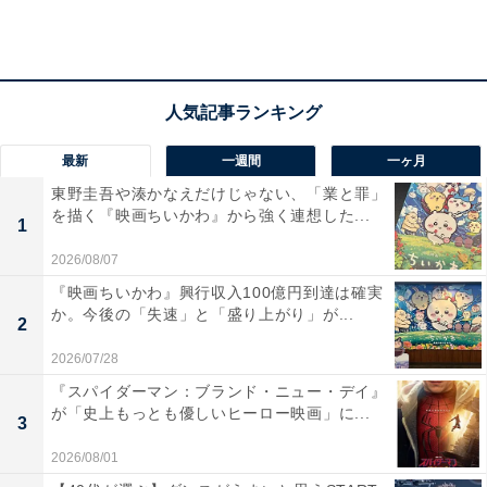
そんな中、犯人から連絡が入り、温人はまた1人で身代
金を受け渡しにいきます。するとそこに鈴間が現れまし
た。温人のスマホにある東堂らとのやりとりを見た鈴間
は、「犯人を甘く見てはいけない、余計なことをすると
最新
一週間
一ヶ月
本当に実咲ちゃんは殺される」と警告してきました。
東野圭吾や湊かなえだけじゃない、「業と罪」
を描く『映画ちいかわ』から強く連想した...
1
2026/08/07
一方、阿久津は自社傘下の通信事業社を使い、香菜子と
『映画ちいかわ』興行収入100億円到達は確実
鈴間がやりとりをしていた通信記録を入手。ハルカナに
か。今後の「失速」と「盛り上がり」が...
2
乗り込み、香菜子を糾弾します。香菜子は独自の調査で
鈴間が誘拐事件に関わっていることを知り、温人には報
2026/07/28
告せず退職を勧告。すべてはハルカナを守るために行っ
『スパイダーマン：ブランド・ニュー・デイ』
が「史上もっとも優しいヒーロー映画」に...
たことで、阿久津の娘が誘拐されていたとは知らなかっ
3
たと謝罪します。香菜子にとってはハルカナが何よりも
2026/08/01
大切な子どもなのでした。