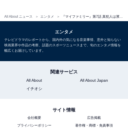
女のコを誘拐してる？東堂は妻をかばってるのかも」な
ど、さまざまな考察が盛り上がりを見せています。
All About ニュース
エンタメ
『マイファミリー』第7話 真犯人は濱田岳!?「なんで？」「誰かをかばってる？」衝撃告白に視聴者騒然
エンタメ
また、「演技上手い豪華な役者が多すぎて正直誰が犯人
テレビドラマのレポートから、国内外の気になる音楽事情、意外と知らない
でも納得」「俳優陣の演技力が半端なくて引き込まれ
映画業界や作品の考察、話題のスポーツニュースまで、旬のエンタメ情報を
る」「犯人も新展開も見せて更に視聴者に『どういうこ
幅広くお届けしています。
と!?』『なんで!?』欲を更に掻き立てるのすごい」な
ど、引き続き脚本や演出、キャストの演技力に称賛が殺
関連サービス
到しています。
All About
All About Japan
イチオシ
5月29日放送の第8話は最終章に突入。「俺が誘拐した」
と衝撃発言をした東堂から、犯行理由とその一部始終が
語られます。そしてついに、誘拐の片棒をかつがされて
サイト情報
いる温人が警察に連行されてしまう――⁉ ハラハラドキ
会社概要
広告掲載
ドキの展開から目が離せません。
プライバシーポリシー
著作権・商標・免責事項