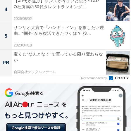
【40代が選ぶ】ダンスがうまいと思うSTART
O社所属の30代タレントランキング...
4
2026/08/02
温人がようやく家路につくと、ポケットに入れたままに
なっていた盗聴器発見器が音を立てました。以前、東堂
サンリオ大賞で「ハンギョドン」を推したい理
由。“圏外”から復活できたワケは？ 投...
が盗聴器を調べた時には何もなかったはず。さらに、ゲ
5
ームアプリ内での犯人のアカウント名に東堂の結婚記念
2023/04/18
日「1212」が使用されており、東堂の結婚式の集合写真
宝くじ“なんとなく”で買っている限り変わらな
い
には鈴間の姿が。東堂と妻、鈴間はどんな関係なのでし
PR
ょうか。温人は東堂に「犯人はお前なのか？」と問いま
合同会社デジタルファーム
す。すると東堂は無表情に「俺が誘拐した」と答えるの
Recommended by
でした。