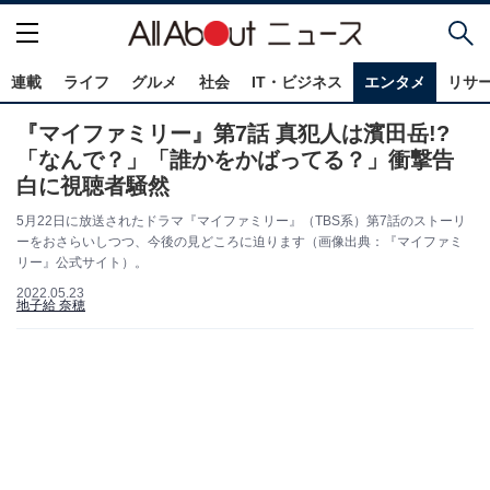
連載
ライフ
グルメ
社会
IT・ビジネス
エンタメ
リサ
『マイファミリー』第7話 真犯人は濱田岳!?
「なんで？」「誰かをかばってる？」衝撃告
白に視聴者騒然
5月22日に放送されたドラマ『マイファミリー』（TBS系）第7話のストーリ
ーをおさらいしつつ、今後の見どころに迫ります（画像出典：『マイファミ
リー』公式サイト）。
2022.05.23
地子給 奈穂