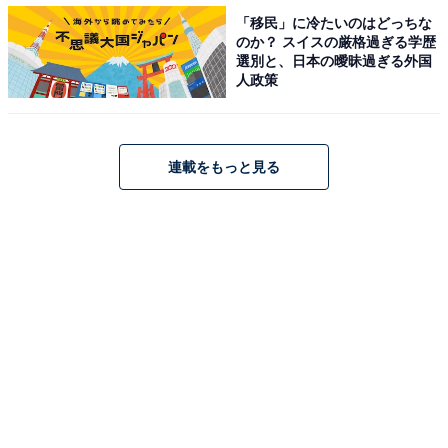
「移民」に冷たいのはどっちな
のか？ スイスの厳格過ぎる学歴
選別と、日本の曖昧過ぎる外国
人政策
連載をもっと見る
「俺が誘拐した」東堂の衝撃告白に視聴者騒然
温人が共犯をさせられていることに警察もようやく気付
いたところで、東堂による衝撃告白が放たれた第7話。
Twitterでは「東堂はお金を用意したら返すと言われて温
人たちの娘を誘拐してお金を集め、そのお金を心春ちゃ
んの誘拐犯に渡すつもりなのか？」「東堂が犯人となる
と葛城も怪しく思えてきた」「鈴間は東堂妻の妹なの
か？鈴間が言ってた『甘く見ない方がいい、本気で殺さ
れる』と。姉は娘が誘拐されて病んだのか？病んだ姉が