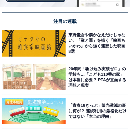
注目の連載
東野圭吾や湊かなえだけじゃな
い、「業と罪」を描く『映画ち
いかわ』から強く連想した映画
8選
画像出典：TBS『マイファミリー』
公式サイト
20年間「駆け込み実績ゼロ」の
学校も…「こども110番の家」
は本当に必要？ PTAが直面する
理想と現実
「青春18きっぷ」販売激減の裏
に何が？ 連続利用の厳格化だけ
ではない「本当の理由」