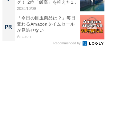
グ！ 2位「飯高」を抑えた1...
グ！ 2
2025/10/09
2026/08/0
「今日の目玉商品は？」毎日
【見城徹
変わるAmazonタイムセール
も変わ
PR
PR
が見逃せない
Amazon
FINCHI o
Recommended by