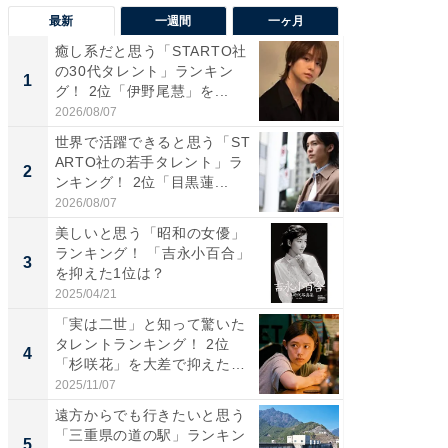
最新
一週間
一ヶ月
癒し系だと思う「STARTO社
癒し系だ
の30代タレント」ランキン
の若手
1
1
グ！ 2位「伊野尾慧」を...
グ！ 2
2026/08/07
2026/08/0
世界で活躍できると思う「ST
「パフ
ARTO社の若手タレント」ラ
思うST
2
2
ンキング！ 2位「目黒蓮...
ンキング
2026/08/07
2026/08/0
美しいと思う「昭和の女優」
ギャップ
ランキング！ 「吉永小百合」
RTO社
3
3
を抑えた1位は？
キング！
2025/04/21
2026/08/0
「実は二世」と知って驚いた
癒し系だ
タレントランキング！ 2位
の30代
4
4
「杉咲花」を大差で抑えた1
グ！ 2
位...
2025/11/07
2026/08/0
遠方からでも行きたいと思う
「ファン
「三重県の道の駅」ランキン
ARTO
5
5