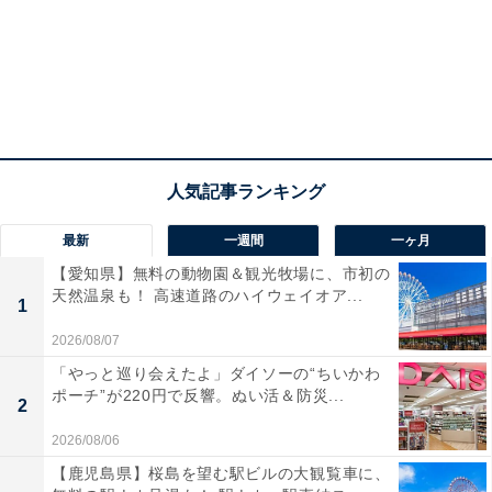
最新
一週間
一ヶ月
【愛知県】無料の動物園＆観光牧場に、市初の
天然温泉も！ 高速道路のハイウェイオア...
1
2026/08/07
「やっと巡り会えたよ」ダイソーの“ちいかわ
ポーチ”が220円で反響。ぬい活＆防災...
2
2026/08/06
【鹿児島県】桜島を望む駅ビルの大観覧車に、