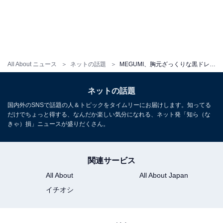
All About ニュース
ネットの話題
MEGUMI、胸元ざっくりな黒ドレス姿で色気大放出！「お美しい…」「パワーを感じます」
ネットの話題
国内外のSNSで話題の人＆トピックをタイムリーにお届けします。知ってる
だけでちょっと得する、なんだか楽しい気分になれる、ネット発「知ら（な
きゃ）損」ニュースが盛りだくさん。
関連サービス
All About
All About Japan
イチオシ