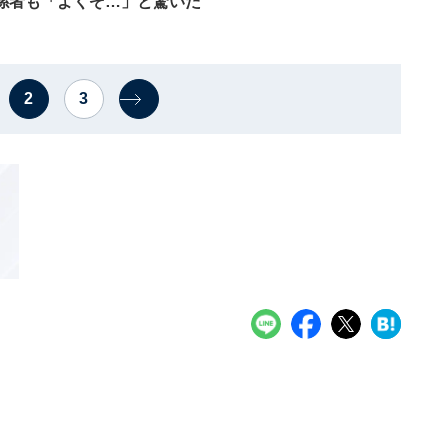
係者も「よくぞ…」と驚いた
2
3