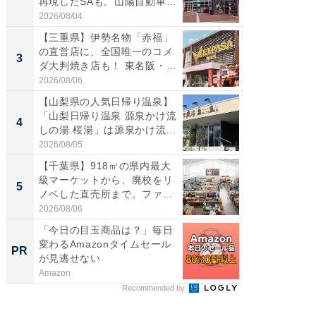
再現したSAも。山陽自動車
は100
道...
2026/08/04
2026/08/0
【三重県】伊勢名物「赤福」
ステラ
の直営店に、全国唯一のコメ
詰め放題
3
3
ダ大判焼き店も！ 東名阪・
00円で「
伊...
2026/08/06
2026/08/0
【山梨県の人気日帰り温泉】
「ミニオ
「山梨日帰り温泉 源泉かけ流
ッグ！ 
4
4
しの湯 桜湯」は源泉かけ流...
ど、夏限
2026/08/05
2026/08/0
【千葉県】918㎡の県内最大
【埼玉
級マーケットから、廃校をリ
「行田天
5
5
ノベした直売所まで。ファ
は和の
ー...
が...
2026/08/06
2026/08/0
「今日の目玉商品は？」毎日
シェア別荘
変わるAmazonタイムセール
wners
PR
PR
が見逃せない
Amazon
COCO VIL
Recommended by