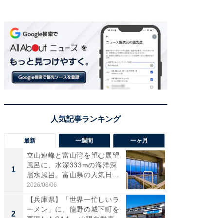
最新
一週間
一ヶ月
立山連峰と富山湾を望む展望
【兵庫
風呂に、水深333mの海洋深
ーメン
1
1
層水風呂。富山県の人気日
再現した
帰...
道...
2026/08/06
2026/08/0
【兵庫県】「世界一忙しいラ
【三重
ーメン」に、龍野の城下町を
「鈴鹿天
2
2