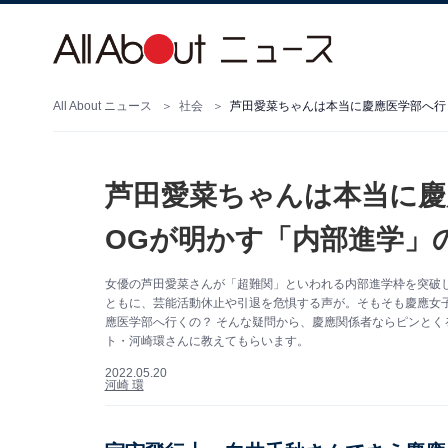
All About ニュース
社会
芦田愛菜ちゃんは本当に慶應医学部へ行
芦田愛菜ちゃんは本当に慶
OGが明かす「内部進学」
女優の芦田愛菜さんが「超難関」といわれる内部進学枠を突破
ともに、芸能活動休止や引退を危惧する声が。そもそも慶應女子
應医学部へ行くの？ そんな疑問から、慶應関係者ならピンとく
ト・河崎環さんに教えてもらいます。
2022.05.20
河崎 環