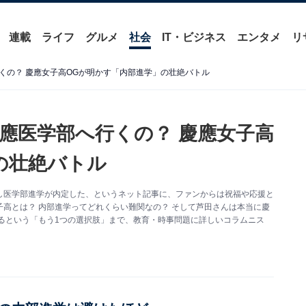
連載
ライフ
グルメ
社会
IT・ビジネス
エンタメ
リ
くの？ 慶應女子高OGが明かす「内部進学」の壮絶バトル
應医学部へ行くの？ 慶應女子高
の壮絶バトル
し医学部進学が内定した、というネット記事に、ファンからは祝福や応援と
高とは？ 内部進学ってどれくらい難関なの？ そして芦田さんは本当に慶
るという「もう1つの選択肢」まで、教育・時事問題に詳しいコラムニス