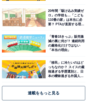
由。予習したい作品は？
20年間「駆け込み実績ゼ
ロ」の学校も…「こども
110番の家」は本当に必
要？ PTAが直面する理想
と現実
「青春18きっぷ」販売激
減の裏に何が？ 連続利用
の厳格化だけではない
「本当の理由」
「移民」に冷たいのはど
っちなのか？ スイスの厳
格過ぎる学歴選別と、日
本の曖昧過ぎる外国人政
策
連載をもっと見る