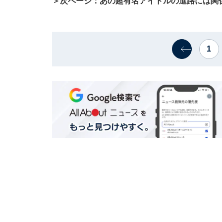
＞次ページ：あの超有名アイドルの進路には関
1