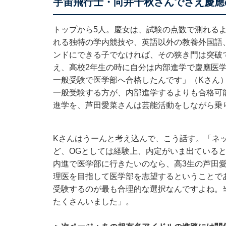
宇宙飛行士・向井千秋さんでさえ慶應
トップから5人。慶女は、試験の点数で測れる
れる独特の学内競技や、英語以外の教養外国語
ンドにできる子でなければ、その狭き門は突破
え、高校2年生の時に自分は内部進学で慶應医
一般受験で医学部へ合格したんです」（Kさん
一般受験する方が、内部進学するよりも合格可
進学を、芦田愛菜さんは芸能活動をしながら乗
Kさんはうーんと考え込んで、こう話す。「ネ
ど、OGとしては経験上、内定がいま出ている
内進で医学部に行きたいのなら、高3生の芦田
理医を目指して医学部を志望するということで
受験するのが最も合理的な選択なんですよね。
たくさんいました」。