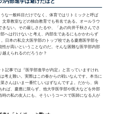
の内部進学は避けたほど
ような一般科目だけでなく、体育ではリトミックと呼ば
、文章教室などの独自教育でも有名である。オールラウ
できない。その厳しさたるや、「あの向井千秋さんでさ
学部へは行けないと考え、内部生であるにもかかわらず
）。日本の私立大医学部のトップ校である慶應医学部を
能性が高いということなのだ。そんな困難な医学部内部
り越えられるのだろうか？
ット記事では『医学部進学が内定』と言っていますけれ
とは考え難い。実際はこの春からの戦いなんです。本当に
愛菜さんはいま一番忙しいはずなんですよ。だから、病
あれば、慶應に限らず、他大学医学部や医大などを外部
当時の私の友人にも、そういうコースで医師になる人が