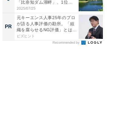
「比奈知ダム湖畔」、1位
「鈴木
は？...
倒...
2025/07/25
2026/08/0
元キーエンス人事25年のプロ
これが
が語る人事評価の勘所。「組
な間取
PR
PR
織を腐らせるNG評価」とは...
ビズヒント
株式会社
Recommended by