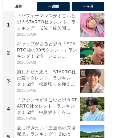
最新
一週間
一ヶ月
「パフォーマンスがすごいと
「癒し系
思うSTARTO社タレント」ラ
タレント
1
1
ンキング！ 2位「佐久間...
「井ノ原
2026/08/06
2026/08/0
ギャップがあると思う「STA
癒し系だ
RTO社の30代タレント」ラン
の若手
2
2
キング！ 2位「ジェシ...
グ！ 2
2026/08/06
2026/08/0
癒し系だと思う「STARTO社
ギャップ
の若手タレント」ランキン
RTO社
3
3
グ！ 2位「松島聡」を抑え...
キング！
2026/08/05
2026/08/0
「ファンサがすごいと思うST
「世界で
ARTO社タレント」ランキン
ARTO
4
4
グ！ 2位「中島健人」を...
グ！ 2
2026/08/05
2026/08/0
夏に行きたい「三重県の穴場
身長を知
秘境」ランキング！ 2位は
性俳優」
5
5