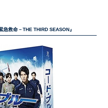
命－THE THIRD SEASON』