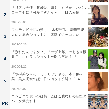
2024/10/17
「リアル天使」篠崎愛、肩をちら見せしたバス
ローブ姿に「可愛すぎんぞ～」「目の表情...
2
2023/03/03
フジテレビ社長の姿も！ 木梨憲武、豪華芸能
人の大集合ショットに「素敵でカッコいい...
3
2023/09/29
「別れたんですか？」『ラヴ上等』のあも＆櫻
井二世、仲良しショット公開も破局？ 「...
4
2026/01/22
「優樹菜ちゃんにそっくりすぎる」木下優樹
菜、美人長女の誕生日ショット公開！「14...
5
2026/08/07
コンビニで買うのは損！たばこ税なしの新型タ
バコが爆売れ中
PR