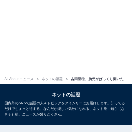
All About ニュース
ネットの話題
吉岡里穂、胸元がぱっくり開いた色っぽ衣装姿を披露「隅々まで全部かわいい」「べっぴんさん」
ネットの話題
国内外のSNSで話題の人＆トピックをタイムリーにお届けします。知ってる
だけでちょっと得する、なんだか楽しい気分になれる、ネット発「知ら（な
きゃ）損」ニュースが盛りだくさん。