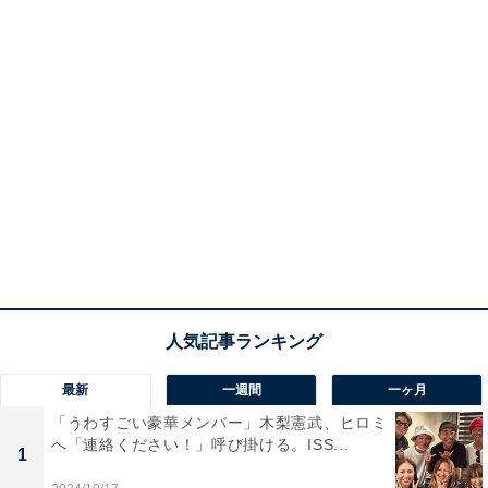
最新
一週間
一ヶ月
「うわすごい豪華メンバー」木梨憲武、ヒロミ
へ「連絡ください！」呼び掛ける。ISS...
1