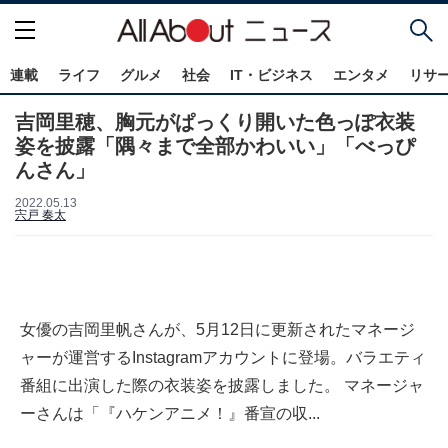
連載
ライフ
グルメ
社会
IT・ビジネス
エンタメ
リサ
吉岡里穂、胸元がぱっくり開いた色っぽ衣装
姿を披露「隅々まで全部かわいい」「べっぴ
んさん」
2022.05.13
宍戸 奏太
女優の吉岡里帆さんが、5月12日に更新されたマネージ
ャーが運営するInstagramアカウントに登場。バラエティ
番組に出演した際の衣装姿を披露しました。 マネージャ
ーさんは「『ハケンアニメ！』番宣の収...