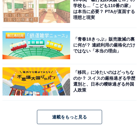
学校も…「こども110番の家」
は本当に必要？ PTAが直面する
理想と現実
「青春18きっぷ」販売激減の裏
に何が？ 連続利用の厳格化だけ
ではない「本当の理由」
「移民」に冷たいのはどっちな
のか？ スイスの厳格過ぎる学歴
選別と、日本の曖昧過ぎる外国
人政策
連載をもっと見る