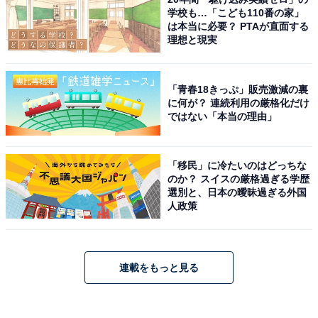
学校も…「こども110番の家」
は本当に必要？ PTAが直面する
理想と現実
「青春18きっぷ」販売激減の裏
に何が？ 連続利用の厳格化だけ
ではない「本当の理由」
「移民」に冷たいのはどっちな
のか？ スイスの厳格過ぎる学歴
選別と、日本の曖昧過ぎる外国
人政策
連載をもっと見る