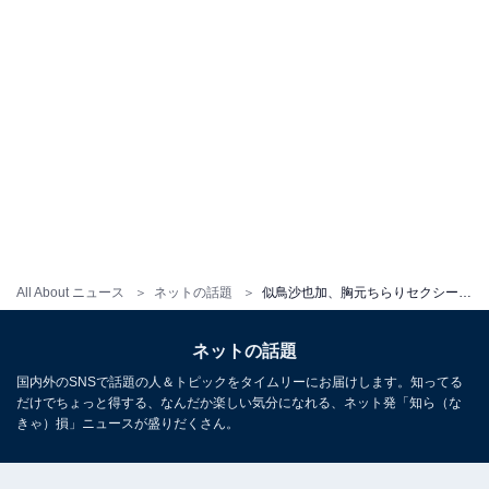
All About ニュース
ネットの話題
似鳥沙也加、胸元ちらりセクシー湯上りショットにファンもん絶！「艶っぽくて素敵」「日本の宝」
ネットの話題
国内外のSNSで話題の人＆トピックをタイムリーにお届けします。知ってる
だけでちょっと得する、なんだか楽しい気分になれる、ネット発「知ら（な
きゃ）損」ニュースが盛りだくさん。