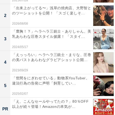
2025/07/28
「出来上がってる〜」浅草の焼肉店、大野智と
のツーショットを公開！ 「スゴく楽しそ...
2
2026/08/08
「豊胸！？」ヘラヘラ三銃士・ありしゃん、美
乳あらわな圧巻スタイル披露！ 「スタイ...
3
2024/05/17
「えっっろい」ヘラヘラ三銃士・まりな、圧巻
の美バストあらわなグラビアショット公開...
4
2023/09/29
「世間をにぎわせている」動物系YouTuber、
違法行為の告発に声明「飼育してい...
5
2025/02/07
「え、こんなセールやってたの？」80％OFF
以上が続々登場！Amazonの本気が...
PR