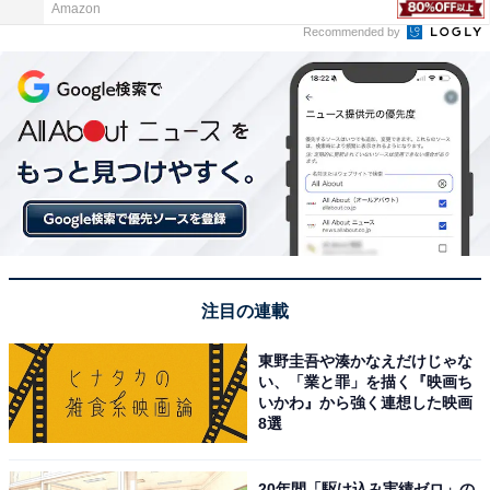
Amazon
Recommended by
注目の連載
東野圭吾や湊かなえだけじゃな
い、「業と罪」を描く『映画ち
いかわ』から強く連想した映画
8選
20年間「駆け込み実績ゼロ」の