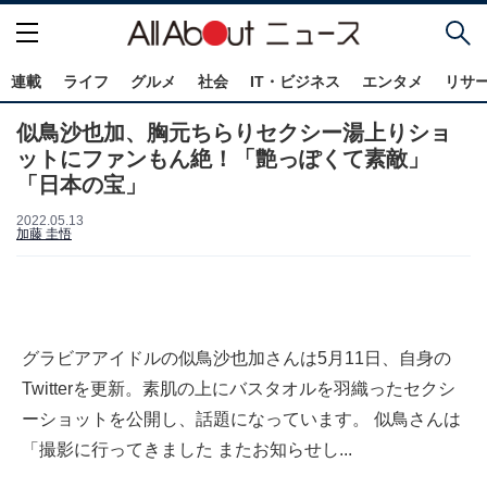
連載
ライフ
グルメ
社会
IT・ビジネス
エンタメ
リサ
似鳥沙也加、胸元ちらりセクシー湯上りショ
ットにファンもん絶！「艶っぽくて素敵」
「日本の宝」
2022.05.13
加藤 圭悟
グラビアアイドルの似鳥沙也加さんは5月11日、自身の
Twitterを更新。素肌の上にバスタオルを羽織ったセクシ
ーショットを公開し、話題になっています。 似鳥さんは
「撮影に行ってきました またお知らせし...