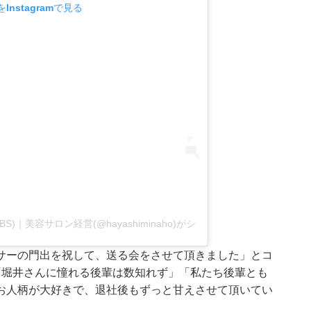
Instagramで見る
)｜美容サロン経営(@hayashiminaho)がシェアした投稿
サーの門出を祝して、送る会をさせて頂きました」とコ
「堀井さんに憧れる後輩は数知れず」「私たち後輩とも
お人柄が大好きで、退社後もずっと甘えさせて頂いてい
。