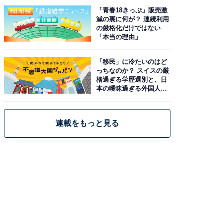
「青春18きっぷ」販売激
減の裏に何が？ 連続利用
の厳格化だけではない
「本当の理由」
「移民」に冷たいのはど
っちなのか？ スイスの厳
格過ぎる学歴選別と、日
本の曖昧過ぎる外国人政
策
連載をもっと見る