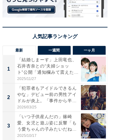
最新
一週間
一ヶ月
「結婚しまーす」上田竜也、
「さす
石井杏奈との“夫婦ショッ
は」高
1
1
ト”公開「通知欄みて震えた」
災地を
「...
「カ...
2025/11/27
2026/08/0
「犯罪者もアイドルできるん
「女の
やな」デビュー前の男性アイ
介、バ
2
2
ドルが炎上。「事件から半年
らのプレ
も...
愛...
2026/03/25
2026/08/0
「いつ子供産んだの」篠崎
「脚が
愛、女児と遊ぶ姿に反響「も
横川尚
3
3
う愛ちゃんの子みたいだね」
ムキな姿
「完...
刃...
2025/10/17
2026/08/0