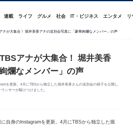
連載
ライフ
グルメ
社会
IT・ビジネス
エンタメ
リ
Sアナが大集合！ 堀井美香アナの送別会写真に「豪華絢爛なメンバー」の声
TBSアナが大集合！ 堀井美香
絢爛なメンバー」の声
agramを更新。4月にTBSから独立した堀井美香さんの送別会の様子を公開し
ナウンサーが駆けつけました。
自身のInstagramを更新。4月にTBSから独立した堀