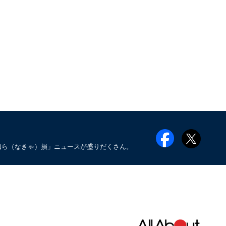
知ら（なきゃ）損」ニュースが盛りだくさん。