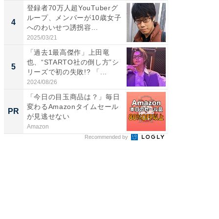
登録者70万人超YouTuberグ
「え、
ループ、メンバーが10歳女子
芸人、2
4
4
へのわいせつ誘拐容...
エットに
2025/03/21
2026/08/0
「過去1最高傑作」上田竜
「脳がバ
也、“STARTO社の倒し方”シ
装姿が話
5
5
リーズで初の失敗!? 「...
のお父さ
2024/08/26
2026/08/0
「今日の目玉商品は？」毎日
「え、
変わるAmazonタイムセール
の？」8
PR
PR
が見逃せない
場！Ama
Amazon
Amazon
Recommended by