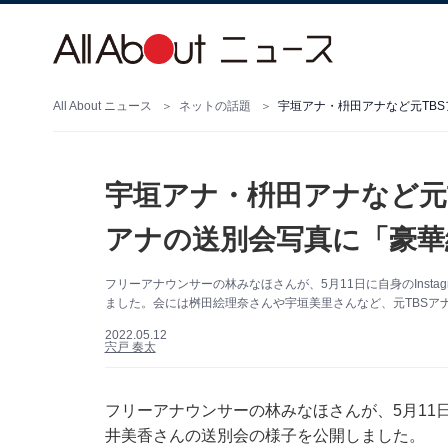
All About ニュース
ネットの話題
宇垣アナ・枡田アナなど元TB
宇垣アナ・枡田アナなど元
アナの送別会写真に「豪華
フリーアナウンサーの林みなほさんが、5月11日に自身のInst
ました。会には桝田絵理奈さんや宇垣美里さんなど、元TBSア
2022.05.12
宍戸 奏太
フリーアナウンサーの林みなほさんが、5月11日に
井美香さんの送別会の様子を公開しました。