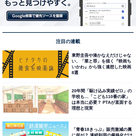
注目の連載
東野圭吾や湊かなえだけじゃな
い、「業と罪」を描く『映画ち
いかわ』から強く連想した映画
8選
20年間「駆け込み実績ゼロ」の
学校も…「こども110番の家」
は本当に必要？ PTAが直面する
理想と現実
「青春18きっぷ」販売激減の裏
に何が？ 連続利用の厳格化だけ