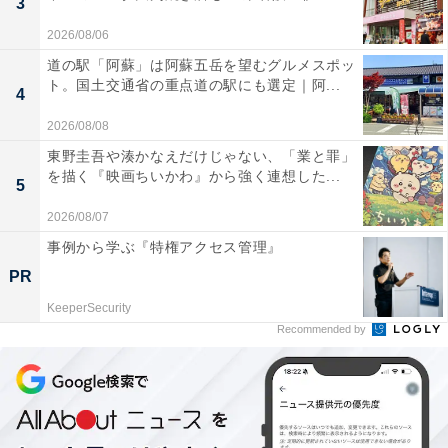
3
2026/08/06
道の駅「阿蘇」は阿蘇五岳を望むグルメスポッ
ト。国土交通省の重点道の駅にも選定｜阿...
4
2026/08/08
東野圭吾や湊かなえだけじゃない、「業と罪」
を描く『映画ちいかわ』から強く連想した...
5
2026/08/07
事例から学ぶ『特権アクセス管理』
PR
KeeperSecurity
Recommended by