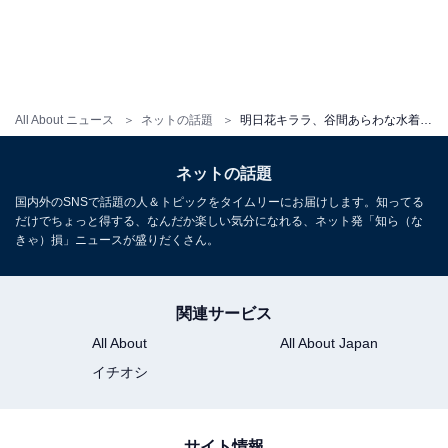
All About ニュース
ネットの話題
明日花キララ、谷間あらわな水着姿に「やばい〜可愛過ぎて倒れたよ〜」「きいたん女神すぎる」と大反響！
ネットの話題
国内外のSNSで話題の人＆トピックをタイムリーにお届けします。知ってる
だけでちょっと得する、なんだか楽しい気分になれる、ネット発「知ら（な
きゃ）損」ニュースが盛りだくさん。
関連サービス
All About
All About Japan
イチオシ
サイト情報