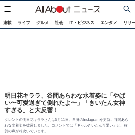
連載
ライフ
グルメ
社会
IT・ビジネス
エンタメ
リサ
明日花キララ、谷間あらわな水着姿に「やば
い〜可愛過ぎて倒れたよ〜」「きいたん女神
すぎる」と大反響！
タレントの明日花キララさんは5月11日、自身のInstagramを更新。谷間あら
わな水着姿を披露しました。コメントでは「ギャルきいたん可愛い」と、称
賛の声が相次いでいます。