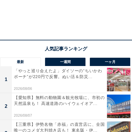
最新
一週間
一ヶ月
「やっと巡り会えたよ」ダイソーの“ちいかわ
ポーチ”が220円で反響。ぬい活＆防災...
1
2026/08/06
【愛知県】無料の動物園＆観光牧場に、市初の
天然温泉も！ 高速道路のハイウェイオア...
2
2026/08/07
【三重県】伊勢名物「赤福」の直営店に、全国
唯一のコメダ大判焼き店も！ 東名阪・伊...