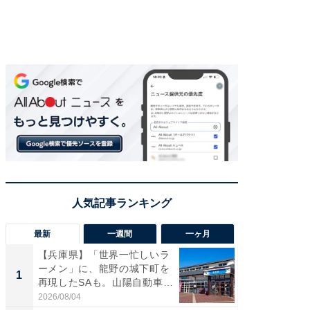
最新
一週間
一ヶ月
【兵庫県】「世界一忙しいラ
【兵庫
ーメン」に、龍野の城下町を
ーメン
1
1
再現したSAも。山陽自動車
再現した
道...
道...
2026/08/04
2026/08/0