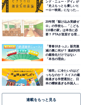
ンド・ニュー・デイ』が
「史上もっとも優しいヒ
ーロー映画」になった理
由。予習したい作品は？
20年間「駆け込み実績ゼ
ロ」の学校も…「こども
110番の家」は本当に必
要？ PTAが直面する理想
と現実
「青春18きっぷ」販売激
減の裏に何が？ 連続利用
の厳格化だけではない
「本当の理由」
「移民」に冷たいのはど
っちなのか？ スイスの厳
格過ぎる学歴選別と、日
本の曖昧過ぎる外国人政
策
連載をもっと見る