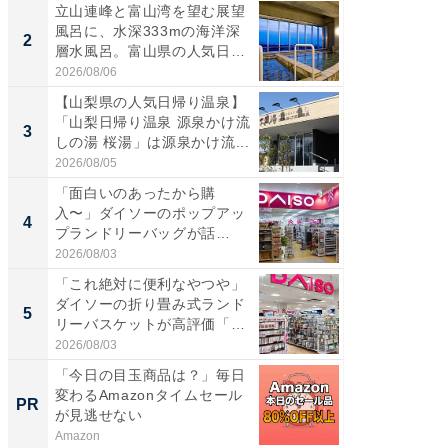
立山連峰と富山湾を望む展望
【三重
風呂に、水深333mの海洋深
「鈴鹿天
2
2
層水風呂。富山県の人気日
は100
帰...
2026/08/06
2026/08/0
【山梨県の人気日帰り温泉】
「ミニオ
「山梨日帰り温泉 源泉かけ流
ッグ！ 
3
3
しの湯 桜湯」は源泉かけ流...
ど、夏限
2026/08/05
2026/08/0
「面白いのあったから購
【埼玉
入〜」ダイソーのポップアッ
「行田天
4
4
プランドリーバッグが話
は和の
題。“さま...
が...
2026/08/03
2026/08/0
「これ絶対に便利なやつや」
【石川
ダイソーの折り畳み式ランド
湯】「天
5
5
リーバスケットが高評価「使
賀ゆめ
わ...
お...
2026/08/03
2026/08/0
「今日の目玉商品は？」毎日
全国の
変わるAmazonタイムセール
付きの
PR
PR
が見逃せない
Amazon
COCO VIL