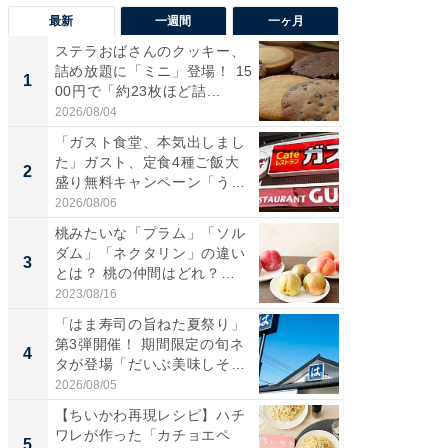
最新
一週間
一ヶ月
ステラおばさんのクッキー、
ステラ
詰め放題に「ミニ」登場！ 15
詰め放題
1
1
00円で「約23枚ほど詰...
00円で「
2026/08/04
2026/08/0
「ガスト食堂、本気出しまし
「えぐ
た」ガスト、定食4種ご飯大
う！」
2
2
盛り無料キャンペーン「うお
神」と
お...
が神」「.
2026/08/06
2026/08/0
桃みたいな「プラム」「ソル
「はま
ダム」「ネクタリン」の違い
第3弾開
3
3
とは？ 桃の仲間はどれ？
タが登
味...
う...
2023/08/16
2026/08/0
「はま寿司の旨ねた夏祭り」
「たま
第3弾開催！ 期間限定の旬ネ
グ、新作
4
4
タが登場「だいぶ美味しそ
ィ”登場
う...
2026/08/05
2026/08/0
【ちいかわ再現レシピ】ハチ
「とう
ワレが作った「カチョエペ
家、“ア
5
5