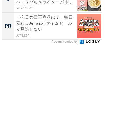
ペ」をグルメライターが本気
っ！？1
で再...
2024/03/08
2026/08/0
「今日の目玉商品は？」毎日
すべて
変わるAmazonタイムセール
るその
PR
PR
が見逃せない
Amazon
COCO VIL
Recommended by